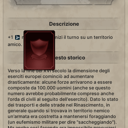
Descrizione
+1
movimento se inizi il turno su un territorio
amico.
Contesto storico
Verso la fine del XVI secolo la dimensione degli
eserciti europei cominciò ad aumentare
drasticamente: alcune forze arrivarono a essere
composte da 100.000 uomini (anche se questo
numero avrebbe probabilmente compreso anche
l'orda di civili al seguito dell'esercito). Dato lo stato
dei trasporti e delle strade nel Rinascimento, in
generale quando si trovava in territorio nemico
un'armata era costretta a mantenersi foraggiando
(un eufemismo militare per dire "saccheggiando").
Ma anche così facendo era impossibile procurarsi