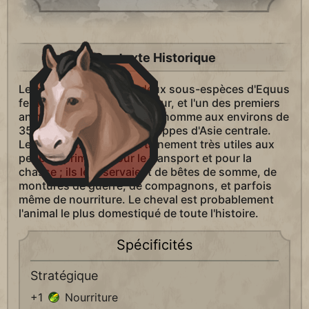
Contexte Historique
Le cheval est l'une des deux sous-espèces d'Equus
ferus ayant survécu à ce jour, et l'un des premiers
animaux domestiqués par l'homme aux environs de
3500 av. J.-C., dans les steppes d'Asie centrale.
Les chevaux étaient certainement très utiles aux
peuples primitifs pour le transport et pour la
chasse ; ils leur servaient de bêtes de somme, de
montures de guerre, de compagnons, et parfois
même de nourriture. Le cheval est probablement
l'animal le plus domestiqué de toute l'histoire.
Spécificités
Stratégique
+1
Nourriture