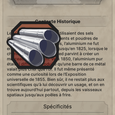
Contexte Historique
Les Grecs et les Romains utilisaient des sels
d'aluminium comme astringents et poudres de
bain, et pendant des siècles, l'aluminium ne fut
employé que dans ce but, jusqu'en 1825, lorsque le
chimiste danois Hans Orsted parvint à créer un
morceau d'aluminium. Vers 1850, l'aluminium pur
était si difficile à produire qu'une barre de ce métal
valait plus cher que l'or. Il fut même présenté
comme une curiosité lors de l'Exposition
universelle de 1855. Bien sûr, il ne restait plus aux
scientifiques qu'à lui découvrir un usage, et on en
trouve aujourd'hui partout, depuis les vaisseaux
spatiaux jusqu'aux poêles à frire.
Spécificités