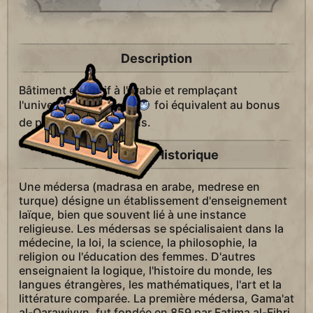
Description
Bâtiment exclusif à l'Arabie et remplaçant
l'université. Bonus de
foi équivalent au bonus
de proximité du campus.
Contexte Historique
Une médersa (madrasa en arabe, medrese en
turque) désigne un établissement d'enseignement
laïque, bien que souvent lié à une instance
religieuse. Les médersas se spécialisaient dans la
médecine, la loi, la science, la philosophie, la
religion ou l'éducation des femmes. D'autres
enseignaient la logique, l'histoire du monde, les
langues étrangères, les mathématiques, l'art et la
littérature comparée. La première médersa, Gama'at
al-Qarawiyyn, fut fondée en 859 par Fatima al-Fihri,