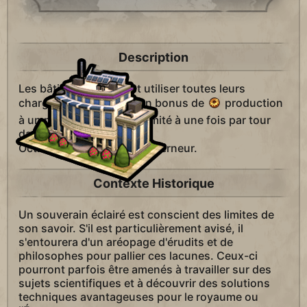
Description
Les bâtisseurs peuvent utiliser toutes leurs
charges pour octroyer un bonus de
production
à un projet de quartier. Limité à une fois par tour
dans chaque ville.
Octroie un titre de
gouverneur.
Contexte Historique
Un souverain éclairé est conscient des limites de
son savoir. S'il est particulièrement avisé, il
s'entourera d'un aréopage d'érudits et de
philosophes pour pallier ces lacunes. Ceux-ci
pourront parfois être amenés à travailler sur des
sujets scientifiques et à découvrir des solutions
techniques avantageuses pour le royaume ou