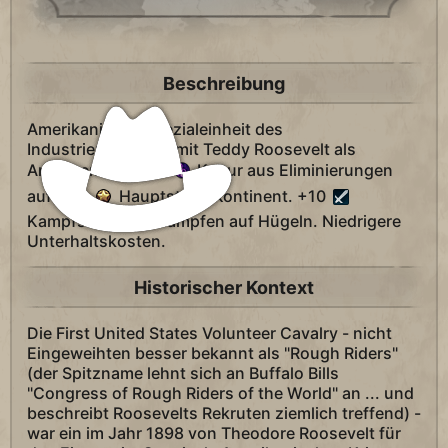
Beschreibung
Amerikanische Spezialeinheit des
Industriezeitalters, mit Teddy Roosevelt als
Anführer. Verdient
Kultur aus Eliminierungen
auf dem
Hauptstadt-Kontinent. +10
Kampfstärke bei Kämpfen auf Hügeln. Niedrigere
Unterhaltskosten.
Historischer Kontext
Die First United States Volunteer Cavalry - nicht
Eingeweihten besser bekannt als "Rough Riders"
(der Spitzname lehnt sich an Buffalo Bills
"Congress of Rough Riders of the World" an ... und
beschreibt Roosevelts Rekruten ziemlich treffend) -
war ein im Jahr 1898 von Theodore Roosevelt für