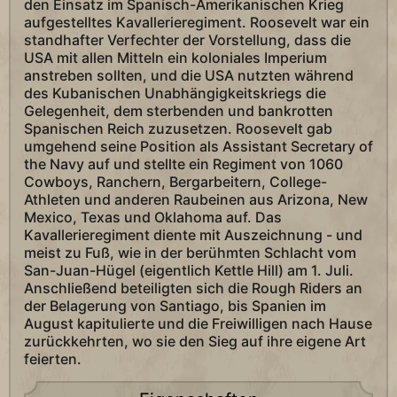
den Einsatz im Spanisch-Amerikanischen Krieg
aufgestelltes Kavallerieregiment. Roosevelt war ein
standhafter Verfechter der Vorstellung, dass die
USA mit allen Mitteln ein koloniales Imperium
anstreben sollten, und die USA nutzten während
des Kubanischen Unabhängigkeitskriegs die
Gelegenheit, dem sterbenden und bankrotten
Spanischen Reich zuzusetzen. Roosevelt gab
umgehend seine Position als Assistant Secretary of
the Navy auf und stellte ein Regiment von 1060
Cowboys, Ranchern, Bergarbeitern, College-
Athleten und anderen Raubeinen aus Arizona, New
Mexico, Texas und Oklahoma auf. Das
Kavallerieregiment diente mit Auszeichnung - und
meist zu Fuß, wie in der berühmten Schlacht vom
San-Juan-Hügel (eigentlich Kettle Hill) am 1. Juli.
Anschließend beteiligten sich die Rough Riders an
der Belagerung von Santiago, bis Spanien im
August kapitulierte und die Freiwilligen nach Hause
zurückkehrten, wo sie den Sieg auf ihre eigene Art
feierten.