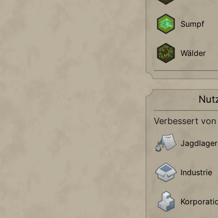
Sumpf
Wälder
Nut
Verbessert von
Jagdlager
Industrie
Korporati