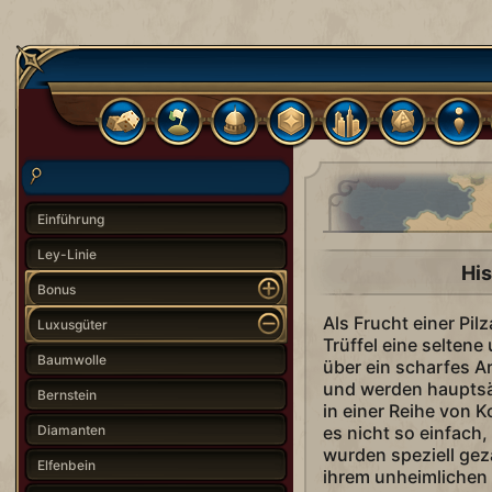
Einführung
Ley-Linie
His
Bonus
Als Frucht einer Pil
Luxusgüter
Trüffel eine seltene
Baumwolle
über ein scharfes 
und werden hauptsä
Bernstein
in einer Reihe von 
Diamanten
es nicht so einfach,
wurden speziell gez
Elfenbein
ihrem unheimlichen