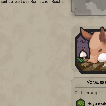
seit der Zeit des Römischen Reichs
Eigens
Luxusgut
+3
Gold
+4
Annehmlichk
Stadt)
Vorauss
Platzierung
Regenwal