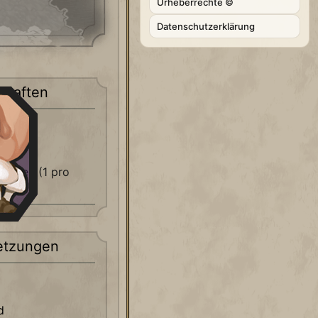
Urheberrechte ©
Datenschutzerklärung
chaften
eiten (1 pro
etzungen
d