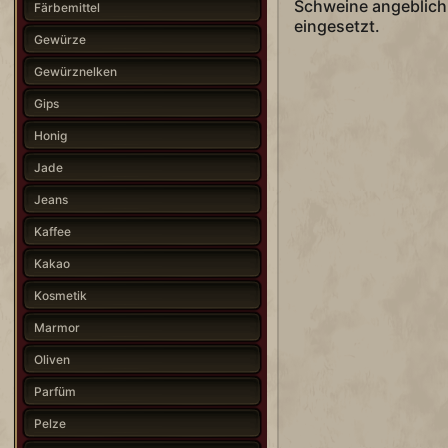
Schweine angeblich 
Färbemittel
eingesetzt.
Gewürze
Gewürznelken
Gips
Honig
Jade
Jeans
Kaffee
Kakao
Kosmetik
Marmor
Oliven
Parfüm
Pelze