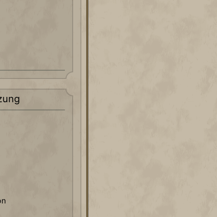
zung
on