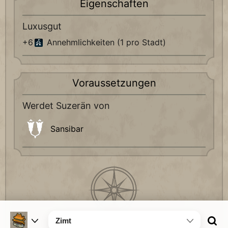
Eigenschaften
Luxusgut
+6
Annehmlichkeiten (1 pro Stadt)
Voraussetzungen
Werdet Suzerän von
Sansibar
Zimt