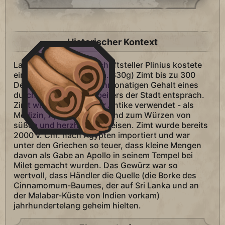
Historischer Kontext
Laut dem römischen Schriftsteller Plinius kostete
ein römisches Pfund (ca. 330g) Zimt bis zu 300
Denare, was einem zehnmonatigen Gehalt eines
durchschnittlichen Arbeiters der Stadt entsprach.
Zimt wird schon seit der Antike verwendet - als
Medizin, Aphrodisiakum und zum Würzen von
süßen und herzhaften Speisen. Zimt wurde bereits
2000 v. Chr. nach Ägypten importiert und war
unter den Griechen so teuer, dass kleine Mengen
davon als Gabe an Apollo in seinem Tempel bei
Milet gemacht wurden. Das Gewürz war so
wertvoll, dass Händler die Quelle (die Borke des
Cinnamomum-Baumes, der auf Sri Lanka und an
der Malabar-Küste von Indien vorkam)
jahrhundertelang geheim hielten.