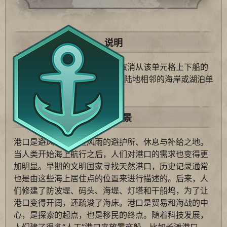
说明
城市中的海军活动区域。同时取消从该单元格上下船的
移动力消耗。必须修建在和陆地相邻的海岸或湖泊单
元格上。无法建造在礁石上。
历史背景
港口是避风港、躲避风雨的避护所、休息与补给之地。
当人类开始海上航行之后，人们对港口的需求也变得更
加明显。早期的文明国家寻找天然港口，历史记录通常
也是由这些海上居住点的位置来进行描述的。后来，人
们修建了防波堤、码头、海堤、灯塔和干船坞，为了让
港口变得开阔，还疏浚了海床。港口是贸易和海战的中
心，是探索的起点，也是移民的终点。随着科技发展，
人们建了很多“人工”港口来放置商船，比如长滩港口，