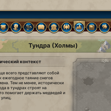
Тундра (Холмы)
ический контекст
ще всего представляют собой
к ежегодное таяние снегов
мена. Тем не менее, исторически
ода в тундрах строят на
то помогает держать медведей и
 улиц.