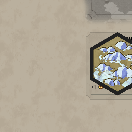
Особен
Модификатор 
Холмы
+1
Пища
+1
Производс