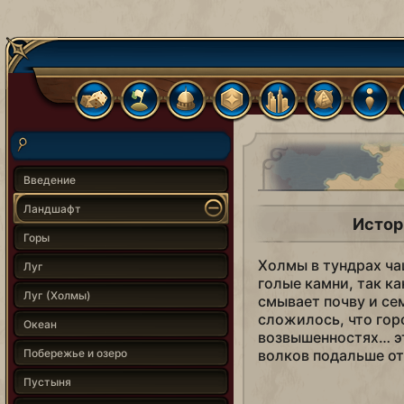
Введение
Ландшафт
Истор
Горы
Холмы в тундрах ча
Луг
голые камни, так ка
Луг (Холмы)
смывает почву и се
сложилось, что гор
Океан
возвышенностях… э
Побережье и озеро
волков подальше от
Пустыня