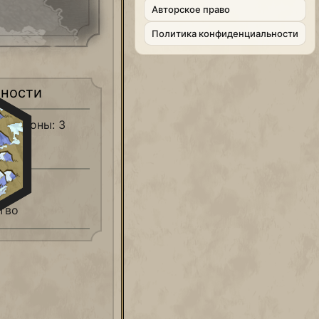
Aвторское право
Политика конфиденциальности
ности
обороны: 3
тво