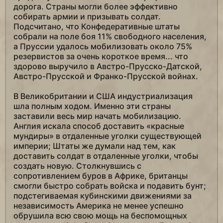
дорога. Страны могли более эффективно
собирать армии и призывать солдат.
Подсчитано, что Конфедеративные штаты
собрали на поле боя 11% свободного населения,
а Пруссии удалось мобилизовать около 75%
резервистов за очень короткое время... что
здорово выручило в Австро-Прусско-Датской,
Австро-Прусской и Франко-Прусской войнах.
В Великобритании и США индустриализация
шла полным ходом. Именно эти страны
заставили весь мир начать мобилизацию.
Англия искала способ доставить «красные
мундиры» в отдаленные уголки существующей
империи; Штаты же думали над тем, как
доставить солдат в отдаленные уголки, чтобы
создать новую. Столкнувшись с
сопротивлением буров в Африке, британцы
смогли быстро собрать войска и подавить бунт;
подстегиваемая кубинскими движениями за
независимость Америка не менее успешно
обрушила всю свою мощь на беспомощных