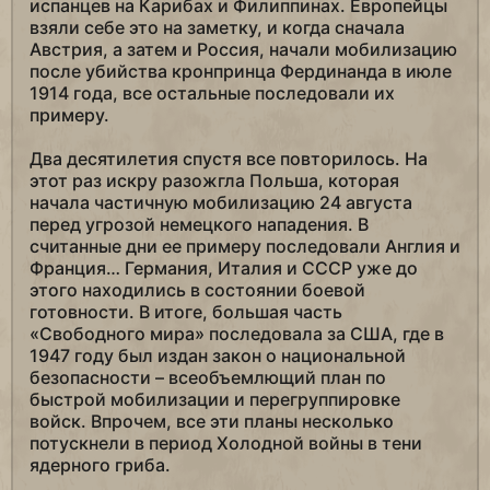
испанцев на Карибах и Филиппинах. Европейцы
взяли себе это на заметку, и когда сначала
Австрия, а затем и Россия, начали мобилизацию
после убийства кронпринца Фердинанда в июле
1914 года, все остальные последовали их
примеру.
Два десятилетия спустя все повторилось. На
этот раз искру разожгла Польша, которая
начала частичную мобилизацию 24 августа
перед угрозой немецкого нападения. В
считанные дни ее примеру последовали Англия и
Франция… Германия, Италия и СССР уже до
этого находились в состоянии боевой
готовности. В итоге, большая часть
«Свободного мира» последовала за США, где в
1947 году был издан закон о национальной
безопасности – всеобъемлющий план по
быстрой мобилизации и перегруппировке
войск. Впрочем, все эти планы несколько
потускнели в период Холодной войны в тени
ядерного гриба.