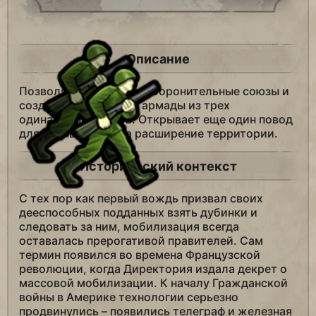
Описание
Позволяет заключать оборонительные союзы и
создавать армии или армады из трех
одинаковых юнитов. Открывает еще один повод
для войны: войну за расширение территории.
Исторический контекст
С тех пор как первый вождь призвал своих
дееспособных подданных взять дубинки и
следовать за ним, мобилизация всегда
оставалась прерогативой правителей. Сам
термин появился во времена Французской
революции, когда Директория издала декрет о
массовой мобилизации. К началу Гражданской
войны в Америке технологии серьезно
продвинулись – появились телеграф и железная