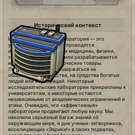
Исторический контекст
Исследовательская лаборатория — это
учреждение, в котором проводятся
исследования в области медицины, физики,
химии, робототехники или разрабатываются
инновационные коммерческие товары.
Лаборатории могут содержаться на
общественные средства, на средства богатых
людей или корпораций. Некоторые
исследовательские лаборатории прикреплены к
университетам, а некоторые остаются
независимыми от академических ограничений и
этики. Очевидно, что «эффективные»
лаборатории продвигают любую науку. Мы
накопили серьезный багаж знаний об
окружающем мире, и дни ученых-затворников,
восклицающих «Эврика!» в своих подвалах,