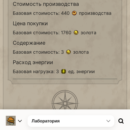
Стоимость производства
Базовая стоимость: 440
производства
Цена покупки
Базовая стоимость: 1760
золота
Содержание
Базовая стоимость: 3
золота
Расход энергии
Базовая нагрузка: 3
ед. энергии
Лаборатория