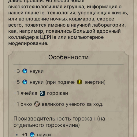
давно прошли. Но любая новая
высокотехнологичная игрушка, информация о
нашей планете, технология, упрощающая жизнь,
или воплощение ночных кошмаров, скорее
всего, появятся именно в научной лаборатории,
как, например, появились Большой адронный
коллайдер в ЦЕРНе или компьютерное
моделирование.
Особенности
+3
науки
+5
науки (при подаче
энергии)
+1 ячейка
горожан
+1 очко
великого ученого за ход.
Производительность горожан (на
отдельного горожанина)
+1
науки