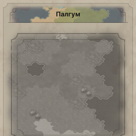
Палгум