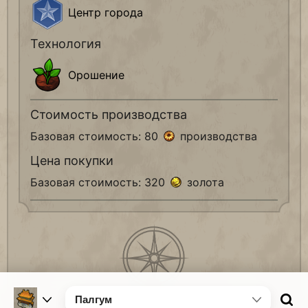
Центр города
Технология
Орошение
Стоимость производства
Базовая стоимость: 80
производства
Цена покупки
Базовая стоимость: 320
золота
Палгум