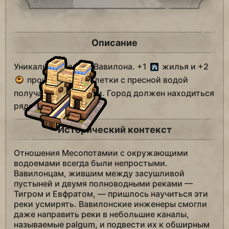
Описание
Уникальное здание Вавилона. +1
жилья и +2
производства. Клетки с пресной водой
получают +1
пищи. Город должен находиться
рядом с рекой.
Исторический контекст
Отношения Месопотамии с окружающими
водоемами всегда были непростыми.
Вавилонцам, жившим между засушливой
пустыней и двумя полноводными реками —
Тигром и Евфратом, — пришлось научиться эти
реки усмирять. Вавилонские инженеры смогли
даже направить реки в небольшие каналы,
называемые palgum, и подвести их к обширным