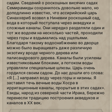
садам. Сведений о роскошных висячих садах
Семирамиды сохранилось довольно мало, но
доподлинно известно, что ассирийский царь
Синаххериб возвел в Ниневии роскошный сад,
вода в который поступала через акведуки и
сложные каналы. Они нередко разделяли один и
тот же водоем на несколько частей, проходили
через горы и вздымались над ущельями.
Благодаря такому водоснабжению во дворце
можно было выращивать даже различную
экзотику вроде черного дерева или
палисандрового дерева. Каналы были усилены
известняковыми блоками, а потоком воды
управляли специальные шлюзы. Царь очень
гордился своим садом. До нас дошли его слова:
«Я […] направил воду через горы и низины. Я
заставил течь вечные воды Хосра в
ирригационные каналы, прорытые в этих садах».
Езиды, народ из северной части Ирака, бережно
перенесли традицию построения акведуков и
каналов в XX век.