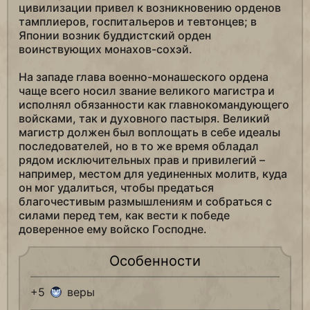
цивилизации привел к возникновению орденов
тамплиеров, госпитальеров и тевтонцев; в
Японии возник буддистский орден
воинствующих монахов-сохэй.
На западе глава военно-монашеского ордена
чаще всего носил звание великого магистра и
исполнял обязанности как главнокомандующего
войсками, так и духовного пастыря. Великий
магистр должен был воплощать в себе идеалы
последователей, но в то же время обладал
рядом исключительных прав и привилегий –
например, местом для уединенных молитв, куда
он мог удалиться, чтобы предаться
благочестивым размышлениям и собраться с
силами перед тем, как вести к победе
доверенное ему войско Господне.
Особенности
+5
веры