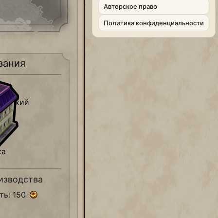
Aвторское право
Политика конфиденциальности
вания
ический
ка
изводства
ть: 150