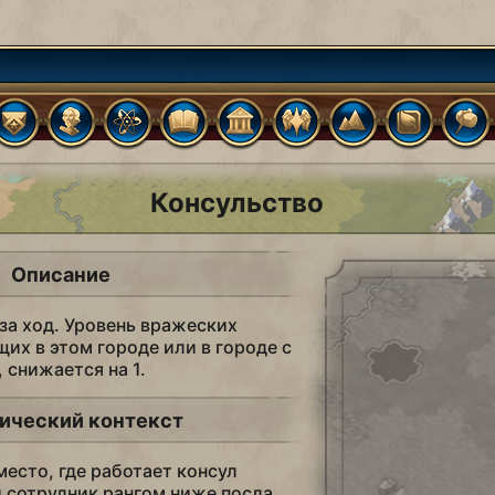
Консульство
Описание
 за ход. Уровень вражеских
их в этом городе или в городе с
 снижается на 1.
ический контекст
место, где работает консул
сотрудник рангом ниже посла,