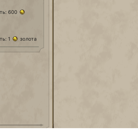
ть: 600
ть: 1
золота