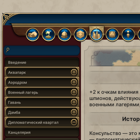
Введение
Аквапарк
Аэродром
+2 к очкам влияния
Военный лагерь
шпионов, действующ
Гавань
военными лагерями,
Дамба
Истор
Дипломатический квартал
Канцелярия
Консульство — это 
— дипломатический 