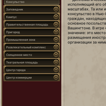
Консульство
исполняющий его о
масштабах. Та или 
Заповедник
консульство в Нью-
Кампус
граждан, находящих
основное посольств
Правительственная площадь
Вашингтоне. В игре
Пригород
значение: это мест
размещения иностра
Промышленная зона
организации за ним
Развлекательный комплекс
Священное место
Театральная площадь
Центр города
Центр коммерции