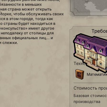
бязанности в меньших
иная страна может открыть
Йорке, чтобы обслуживать своих
ся в этом городе, тогда как
о страны будет находиться в
 «консульство» имеет другое
Требо
о неподалеку от столицы для
нных официальных лиц... и
Район
и слежки.
Дипломат
квартал
Технология
Математи
Стоимость про
Базовая стоимос
производства