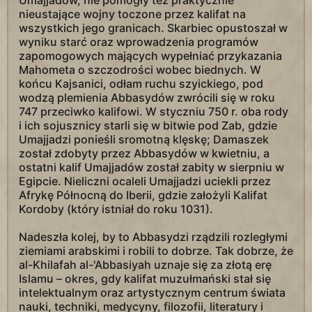
Umajjadów, nie pomogły też praktycznie
nieustające wojny toczone przez kalifat na
wszystkich jego granicach. Skarbiec opustoszał w
wyniku starć oraz wprowadzenia programów
zapomogowych mających wypełniać przykazania
Mahometa o szczodrości wobec biednych. W
końcu Kajsanici, odłam ruchu szyickiego, pod
wodzą plemienia Abbasydów zwrócili się w roku
747 przeciwko kalifowi. W styczniu 750 r. oba rody
i ich sojusznicy starli się w bitwie pod Zab, gdzie
Umajjadzi ponieśli sromotną klęskę; Damaszek
został zdobyty przez Abbasydów w kwietniu, a
ostatni kalif Umajjadów został zabity w sierpniu w
Egipcie. Nieliczni ocaleli Umajjadzi uciekli przez
Afrykę Północną do Iberii, gdzie założyli Kalifat
Kordoby (który istniał do roku 1031).
Nadeszła kolej, by to Abbasydzi rządzili rozległymi
ziemiami arabskimi i robili to dobrze. Tak dobrze, że
al-Khilafah al-'Abbasiyah uznaje się za złotą erę
Islamu – okres, gdy kalifat muzułmański stał się
intelektualnym oraz artystycznym centrum świata
nauki, techniki, medycyny, filozofii, literatury i