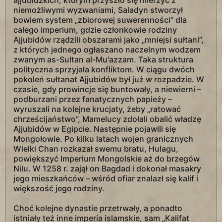
ajjubidzkich, którym przyszło się mierzyć z
niemożliwymi wyzwaniami, Saladyn stworzył
bowiem system „zbiorowej suwerenności” dla
całego imperium, gdzie członkowie rodziny
Ajjubidów rządzili obszarami jako „mniejsi sułtani”,
z których jednego ogłaszano naczelnym wodzem
zwanym as-Sultan al-Mu'azzam. Taka struktura
polityczna sprzyjała konfliktom. W ciągu dwóch
pokoleń sułtanat Ajjubidów był już w rozpadzie. W
czasie, gdy prowincje się buntowały, a niewierni –
podburzani przez fanatycznych papieży –
wyruszali na kolejne krucjaty, żeby „ratować
chrześcijaństwo”, Mamelucy zdołali obalić władzę
Ajjubidów w Egipcie. Następnie pojawili się
Mongołowie. Po kilku latach wojen granicznych
Wielki Chan rozkazał swemu bratu, Hulagu,
powiększyć Imperium Mongolskie aż do brzegów
Nilu. W 1258 r. zajął on Bagdad i dokonał masakry
jego mieszkańców – wśród ofiar znalazł się kalif i
większość jego rodziny.
Choć kolejne dynastie przetrwały, a ponadto
istniały też inne imperia islamskie, sam „Kalifat