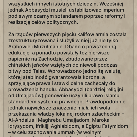
wszystkich innych istotnych dziedzin. Wcześniej
jednak Abbasydzi musieli ustabilizować imperium
pod swym czarnym sztandarem poprzez reformy i
realizację celów politycznych.
Za rządów pierwszych pięciu kalifów armia została
zrestrukturyzowana i służyli w niej już nie tylko
Arabowie i Muzułmanie. Dbano o powszechną
edukację, a ponadto powstały też pierwsze
papiernie na Zachodzie, zbudowane przez
chińskich jeńców wziętych do niewoli podczas
bitwy pod Talas. Wprowadzono jednolitą walutę,
której stabilność gwarantowała korona, a
sprzyjające prawa i stawki celne zachęcały do
prowadzenia handlu. Abbasydzi (bardziej religijni
od Umajjadów) ponownie uczynili prawo islamu
standardem systemu prawnego. Prawdopodobnie
jednak największe znaczenie miała ich wola
przekazania władzy lokalnej rodom szlacheckim –
Al-Andalus i Maghrebu Umajjadom, Maroka
Idrysydom, Ifrikijji Aghlabidom, a Egiptu Fatymidom
– w celu zachowania ummah (w wolnym