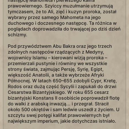
następcę Mahometa i pierwszego kalifa
prawowiernego. Szyiccy muzułmanie utrzymują
tymczasem, że to Ali, zięć i kuzyn proroka, został
wybrany przez samego Mahometa na jego
duchowego i doczesnego następcę. Ta różnica w
poglądach doprowadziła do trwającej po dziś dzień
schizmy.
Pod przywództwem Abu Bakra oraz jego trzech
zdolnych następców rządzących z Medyny,
wojownicy Islamu – kierowani wizją proroka –
przemierzali pustynie i równiny we wszystkie
strony świata, zajmując Persję, Syrię, Egipt,
większość Anatolii, a także wybrzeże Afryki
Północnej. W latach 650–655 zdobyli Cypr, Kretę,
Rodos oraz dużą część Sycylii i zapukali do drzwi
Cesarstwa Bizantyjskiego. W roku 655 cesarz
bizantyjski Konstans II osobiście poprowadził flotę
do walki z arabską inwazją... i przegrał. Stracił
około 500 okrętów i sam ledwie uszedł z życiem. U
szczytu swej potęgi kalifat prawowiernych był
największym imperium, jakie dotychczas istniało.