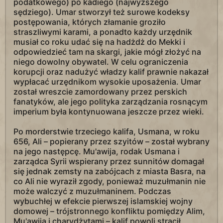
podatkowego) po kadiego (najwyższego
sędziego). Umar stworzył też surowe kodeksy
postępowania, których złamanie groziło
straszliwymi karami, a ponadto każdy urzędnik
musiał co roku udać się na hadżdż do Mekki i
odpowiedzieć tam na skargi, jakie mógł złożyć na
niego dowolny obywatel. W celu ograniczenia
korupcji oraz nadużyć władzy kalif prawnie nakazał
wypłacać urzędnikom wysokie uposażenia. Umar
został wreszcie zamordowany przez perskich
fanatyków, ale jego polityka zarządzania rosnącym
imperium była kontynuowana jeszcze przez wieki.
Po morderstwie trzeciego kalifa, Usmana, w roku
656, Ali – popierany przez szyitów – został wybrany
na jego następcę. Mu'awija, rodak Usmana i
zarządca Syrii wspierany przez sunnitów domagał
się jednak zemsty na zabójcach z miasta Basra, na
co Ali nie wyraził zgody, ponieważ muzułmanin nie
może walczyć z muzułmaninem. Podczas
wybuchłej w efekcie pierwszej islamskiej wojny
domowej – trójstronnego konfliktu pomiędzy Alim,
Mu'awiją i charydżytami – kalif powoli stracił