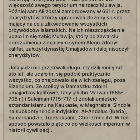
większość swego terytorium na rzecz Mu'awija.
Później sam Ali został zamordowany w 661 r. przez
charydżytów, którzy opracowali złożony spisek
mający na celu zlikwidowanie wszystkich
przywódców islamskich. Na ich nieszczęście nie
udało im się zabić Mu'awija, który po zawarciu
porozumienia z ocalałym synem Alego zdobył
kalifat, założył dynastię Umajjadów i dalej niszczył
charydżytów.
Umajjadzi nie przetrwali długo, rządzili mniej niż
sto lat, ale udało im się podbić praktycznie
wszystko, co znajdowało się w ich zasięgu, poza
Bizancjum. Ze stolicy w Damaszku zdolni
umajjadzcy kalifowie, tacy jak ibn Marwan (685-
705 r.) i Sulejman (715-717 r.) zdołali umieścić
sztandar islamu na Kaukazie, w Maghrebie, Sindzie
na subkontynencie indyjskim, Al-Andalus (Iberia),
Samarkandzie, Transoksanii, Chorezmie itd. W ten
sposób powstało piąte co do wielkości imperium w
historii cywilizacji.