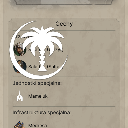
Cechy
Przywódcy
Saladyn (Wezyr)
Saladyn (Sułtan)
Jednostki specjalne:
Mameluk
Infrastruktura specjalna:
Medresa