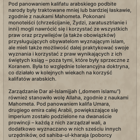
Pod panowaniem kalifatu arabskiego podbite
narody były traktowane mniej lub bardziej łaskawie,
zgodnie z naukami Mahometa. Pokonani
monoteiści (chrześcijanie, Żydzi, zaratusztrianie i
inni) mogli nawrócić się i korzystać ze wszystkich
praw oraz przywilejów (a także obowiązków)
przysługujących obywatelom wyznającym islam,
ale mieli także możliwość dalej praktykować swoje
wyznania i korzystać z praw wynikających z ich
świętych ksiąg – poza tymi, które były sprzeczne z
Koranem. Była to względnie tolerancyjna doktryna,
co działało w kolejnych wiekach na korzyść
kalifatów arabskich.
Zarządzanie Dar al-Islamijjah („domem islamu”)
również stanowiło wolę Allaha, zgodnie z naukami
Mahometa. Pod panowaniem kalifa Umara,
drugiego emira całej Arabii, powiększające się
imperium zostało podzielone na dwanaście
prowincji – każdą z nich zarządzał wali, a
dodatkowo wyznaczano w nich sześciu innych
urzędników, od sahiba-ul-kharaja (poborcy