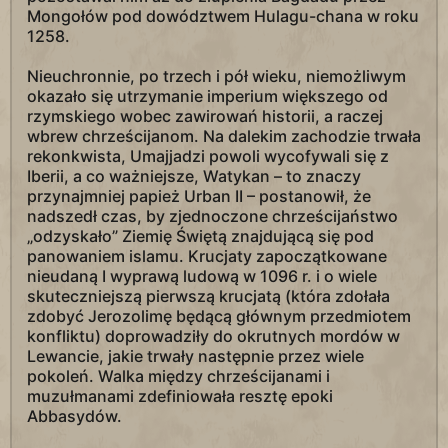
Mongołów pod dowództwem Hulagu-chana w roku
1258.
Nieuchronnie, po trzech i pół wieku, niemożliwym
okazało się utrzymanie imperium większego od
rzymskiego wobec zawirowań historii, a raczej
wbrew chrześcijanom. Na dalekim zachodzie trwała
rekonkwista, Umajjadzi powoli wycofywali się z
Iberii, a co ważniejsze, Watykan – to znaczy
przynajmniej papież Urban II – postanowił, że
nadszedł czas, by zjednoczone chrześcijaństwo
„odzyskało” Ziemię Świętą znajdującą się pod
panowaniem islamu. Krucjaty zapoczątkowane
nieudaną I wyprawą ludową w 1096 r. i o wiele
skuteczniejszą pierwszą krucjatą (która zdołała
zdobyć Jerozolimę będącą głównym przedmiotem
konfliktu) doprowadziły do okrutnych mordów w
Lewancie, jakie trwały następnie przez wiele
pokoleń. Walka między chrześcijanami i
muzułmanami zdefiniowała resztę epoki
Abbasydów.