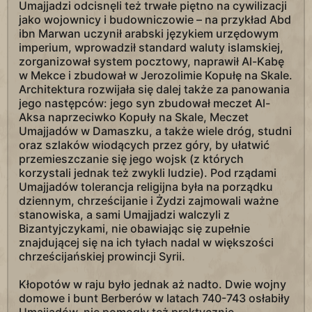
Umajjadzi odcisnęli też trwałe piętno na cywilizacji
jako wojownicy i budowniczowie – na przykład Abd
ibn Marwan uczynił arabski językiem urzędowym
imperium, wprowadził standard waluty islamskiej,
zorganizował system pocztowy, naprawił Al-Kabę
w Mekce i zbudował w Jerozolimie Kopułę na Skale.
Architektura rozwijała się dalej także za panowania
jego następców: jego syn zbudował meczet Al-
Aksa naprzeciwko Kopuły na Skale, Meczet
Umajjadów w Damaszku, a także wiele dróg, studni
oraz szlaków wiodących przez góry, by ułatwić
przemieszczanie się jego wojsk (z których
korzystali jednak też zwykli ludzie). Pod rządami
Umajjadów tolerancja religijna była na porządku
dziennym, chrześcijanie i Żydzi zajmowali ważne
stanowiska, a sami Umajjadzi walczyli z
Bizantyjczykami, nie obawiając się zupełnie
znajdującej się na ich tyłach nadal w większości
chrześcijańskiej prowincji Syrii.
Kłopotów w raju było jednak aż nadto. Dwie wojny
domowe i bunt Berberów w latach 740-743 osłabiły