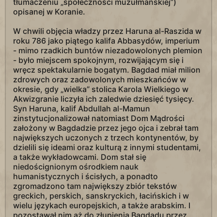
tłumaczeniu „społeczności muzułmańskiej”)
opisanej w Koranie.
W chwili objęcia władzy przez Haruna al-Raszida w
roku 786 jako piątego kalifa Abbasydów, imperium
- mimo rzadkich buntów niezadowolonych plemion
- było miejscem spokojnym, rozwijającym się i
wręcz spektakularnie bogatym. Bagdad miał milion
zdrowych oraz zadowolonych mieszkańców w
okresie, gdy „wielka” stolica Karola Wielkiego w
Akwizgranie liczyła ich zaledwie dziesięć tysięcy.
Syn Haruna, kalif Abdullah al-Mamun
zinstytucjonalizował natomiast Dom Mądrości
założony w Bagdadzie przez jego ojca i zebrał tam
największych uczonych z trzech kontynentów, by
dzielili się ideami oraz kulturą z innymi studentami,
a także wykładowcami. Dom stał się
niedoścignionym ośrodkiem nauk
humanistycznych i ścisłych, a ponadto
zgromadzono tam największy zbiór tekstów
greckich, perskich, sanskryckich, łacińskich i w
wielu językach europejskich, a także arabskim. I
pozostawał nim aż do złupienia Bagdadu przez