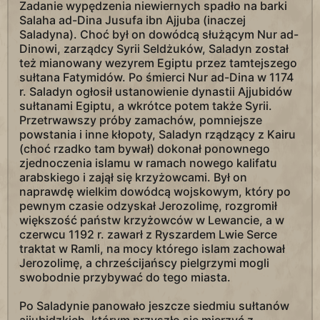
Zadanie wypędzenia niewiernych spadło na barki
Salaha ad-Dina Jusufa ibn Ajjuba (inaczej
Saladyna). Choć był on dowódcą służącym Nur ad-
Dinowi, zarządcy Syrii Seldżuków, Saladyn został
też mianowany wezyrem Egiptu przez tamtejszego
sułtana Fatymidów. Po śmierci Nur ad-Dina w 1174
r. Saladyn ogłosił ustanowienie dynastii Ajjubidów
sułtanami Egiptu, a wkrótce potem także Syrii.
Przetrwawszy próby zamachów, pomniejsze
powstania i inne kłopoty, Saladyn rządzący z Kairu
(choć rzadko tam bywał) dokonał ponownego
zjednoczenia islamu w ramach nowego kalifatu
arabskiego i zajął się krzyżowcami. Był on
naprawdę wielkim dowódcą wojskowym, który po
pewnym czasie odzyskał Jerozolimę, rozgromił
większość państw krzyżowców w Lewancie, a w
czerwcu 1192 r. zawarł z Ryszardem Lwie Serce
traktat w Ramli, na mocy którego islam zachował
Jerozolimę, a chrześcijańscy pielgrzymi mogli
swobodnie przybywać do tego miasta.
Po Saladynie panowało jeszcze siedmiu sułtanów