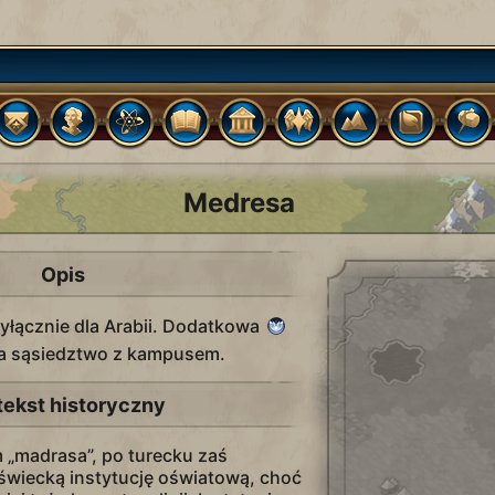
Medresa
Opis
łącznie dla Arabii. Dodatkowa
za sąsiedztwo z kampusem.
tekst historyczny
 „madrasa”, po turecku zaś
świecką instytucję oświatową, choć