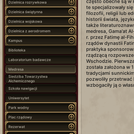
często obecne są w ni
Dzielnica rozrywkowa
te specjalizowały si
Dzielnica świątynna
filozofii, religii lub 
historii świata, jęz
Dzielnica wojskowa
także literaturozna
medresa, Gama'at Al-
Dzielnica z aerodromem
r. przez Fatimę al-F
Kampus
rządów dynastii Fat
praktyka sponsorowa
Biblioteka
rządzącą rozpowszech
Laboratorium badawcze
Wschodzie. Pierwsz
została założona w 13
Medresa
tradycjami sunnickim
Siedziba Towarzystwa
pozwoliły przetrwać 
Alchemicznego
wzbogaciły ją o wła
Szkoła nawigacji
Uniwersytet
Park wodny
Plac rządowy
Rezerwat