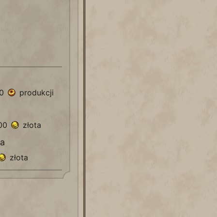
50
produkcji
000
złota
ia
złota