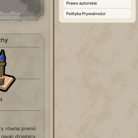
Prawo autorskie
Polityka Prywatności
chy
t
y równa premii
nauki dzielnicy,