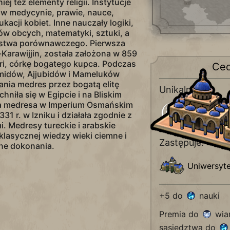
ej też elementy religii. Instytucje
ę w medycynie, prawie, nauce,
edukacji kobiet. Inne nauczały logiki,
yków obcych, matematyki, sztuki, a
wstwa porównawczego. Pierwsza
Karawijjin, została założona w 859
ihri, córkę bogatego kupca. Podczas
Ce
imidów, Ajjubidów i Mameluków
nia medres przez bogatą elitę
Unikalne dla:
niła się w Egipcie i na Bliskim
a medresa w Imperium Osmańskim
Arabia
31 r. w Izniku i działała zgodnie z
i. Medresy tureckie i arabskie
klasycznej wiedzy wieki ciemne i
Zastępuje:
sne dokonania.
Uniwersyte
+5 do
nauki
Premia do
wiar
sąsiedztwa do