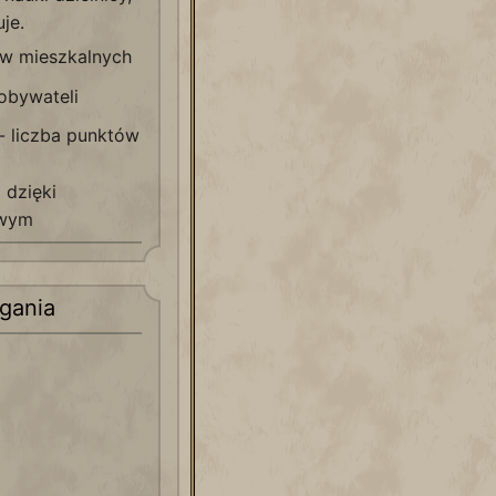
uje.
w mieszkalnych
obywateli
- liczba punktów
 dzięki
owym
gania