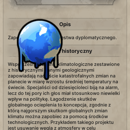
Opis
Zapewnia 1 punkt zwycięstwa dyplomatycznego.
Kontekst historyczny
Współczesne badania klimatologiczne zestawione
z historycznymi danymi geologicznymi
zapowiadają nadejście katastrofalnych zmian na
planecie w miarę wzrostu średniej temperatury na
świecie. Specjaliści od dziesięcioleci biją na alarm,
lecz do tej pory ich głos miał stosunkowo niewielki
wpływ na politykę. Łagodzenie skutków
globalnego ocieplenia to koncepcja, zgodnie z
którą najgorszym skutkom globalnych zmian
klimatu można zapobiec za pomocą środków
technologicznych. Przykładem takiego projektu
jest usuwanie węgla z atmosfery w celu