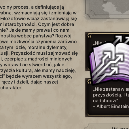
wolny proces, a definiujące ją
łabną, wzmacniają się i zmieniają w
Filozofowie wciąż zastanawiają się
mi starożytności. Czym jest dobre
lnie? Jakie mamy prawa i co nam
ednostka wobec państwa? Rozwój
nowe możliwości czynienia zarówno
„Nie da się zap
o za tym idzie, moralne dylematy,
przyszłości na 
usji. Przyszłość musi zajmować się
przeszłości”.
, czerpiąc z mądrości minionych
– Edmund Burke
y wprawdzie stwierdzić, jakie
rzyszła kultura, ale mamy nadzieję,
ści” będzie wyrazem wszystkiego,
łączy i dzieli, dając naszej
charakter.
„Nie zastanawia
przyszłością. I 
nadchodzi”.
– Albert Einstein