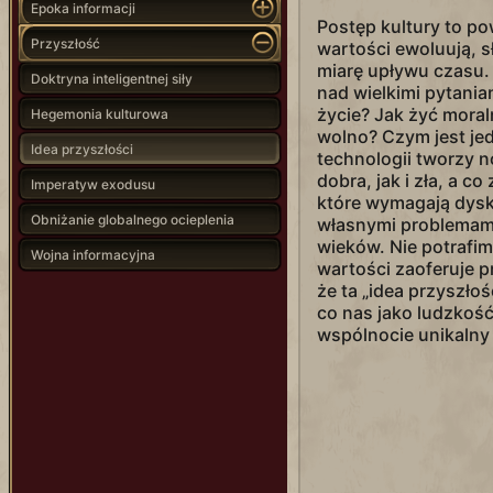
Epoka informacji
Postęp kultury to po
Przyszłość
wartości ewoluują, s
miarę upływu czasu. 
Doktryna inteligentnej siły
nad wielkimi pytania
życie? Jak żyć mora
Hegemonia kulturowa
wolno? Czym jest j
Idea przyszłości
technologii tworzy 
dobra, jak i zła, a c
Imperatyw exodusu
które wymagają dysk
Obniżanie globalnego ocieplenia
własnymi problemami
wieków. Nie potrafim
Wojna informacyjna
wartości zaoferuje p
że ta „idea przyszło
co nas jako ludzkość 
wspólnocie unikalny 