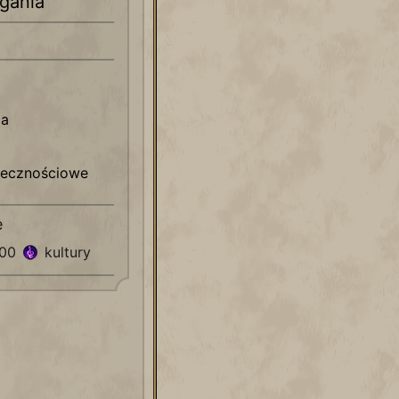
gania
ja
łecznościowe
e
500
kultury