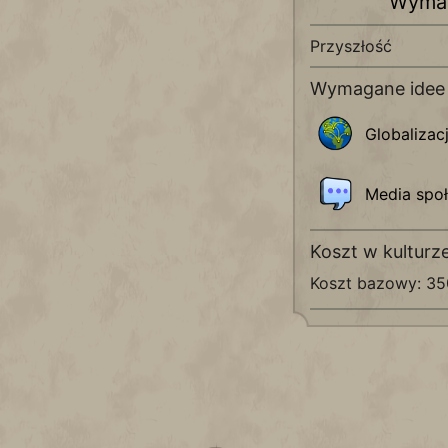
Wyma
Przyszłość
Wymagane idee
Globalizac
Media spo
Koszt w kulturz
Koszt bazowy: 3