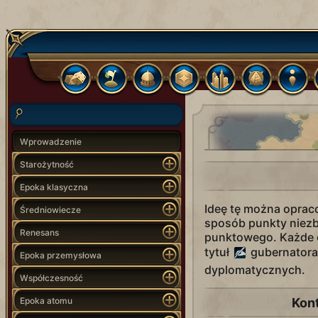
Wprowadzenie
Starożytność
Epoka klasyczna
Ideę tę można oprac
Średniowiecze
sposób punkty niezb
Renesans
punktowego. Każde 
tytuł
gubernatora
Epoka przemysłowa
dyplomatycznych.
Współczesność
Epoka atomu
Kon