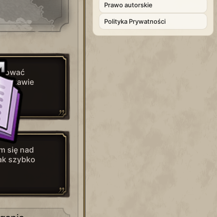
Prawo autorskie
Polityka Prywatności
lanować
podstawie
m się nad
tak szybko