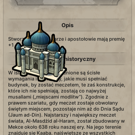
Opis
Stworzeni tu misjonarze i apostołowie mają premię
+1 do szerzenia religii.
Kontekst historyczny
W islamskim fikhu wymienione są ścisłe
wymagania i standardy, jakie musi spełniać
budynek, by zostać meczetem, te zaś konstrukcje,
które ich nie spełniają, zostają co najwyżej
musallami („miejscami modlitw”). Zgodnie z
prawem szariatu, gdy meczet zostaje obwołany
świętym miejscem, pozostaje nim aż do Dnia Sądu
(Jaum ad-Din). Najstarszy i największy meczet
świata, Al-Masdżid al-Haram, został zbudowany w
Mekce około 638 roku naszej ery. Na jego terenie
znajduje się Kaaba, najświętsze ze wszystkich