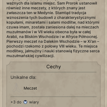
ważnych dla islamu miejsc. Sam Prorok ustanowił
również inne meczety, z których znany jest
zwłaszcza ten w Medynie. Stamtąd tradycja
wznoszenia tych budowli z charakterystycznymi
kopułami, minaretami i salami modlitw, nad którymi
czuwa imam, została zaniesiona dalej na mieczach
muzułmanów i w VII wieku obecna była w całej
Arabii, na Bliskim Wschodzie i w Afryce Północnej.
Pierwszy meczet na Dalekim Wschodzie – w Xi'an –
pochodzi rzekomo z połowy VIII wieku. Te miejsca
modlitwy, jałmużny i nauki stanowią fizyczne serca
muzułmańskiej cywilizacji.
Cechy
Unikalne dla:
Meczet
+3 do
wiary