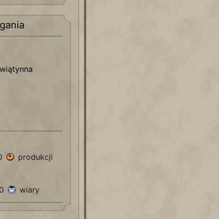
gania
świątynna
90
produkcji
80
wiary