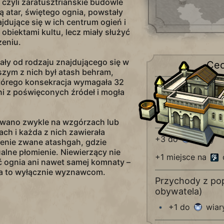
 czyli zaratusztriańskie budowle
 atar, świętego ognia, powstały
ajdujące się w ich centrum ogień i
 obiektami kultu, lecz miały służyć
eniu.
ały od rodzaju znajdującego się w
Ce
szym z nich był atash behram,
tórego konsekracja wymagała 32
Unikalne dla:
ni z poświęconych źródeł i mogła
Dar-e meh
owano zwykle na wzgórzach lub
ch i każda z nich zawierała
+3 do
wiary
enie zwane atashgah, gdzie
lne płomienie. Niewierzący nie
+1 miejsce na
ć ognia ani nawet samej komnaty –
na to wyłącznie wyznawcom.
Przychody z pop
obywatela)
+1 do
wiar