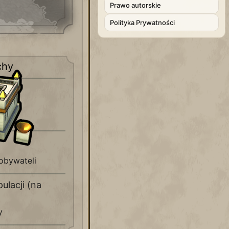
Prawo autorskie
Polityka Prywatności
chy
r
obywateli
ulacji (na
y