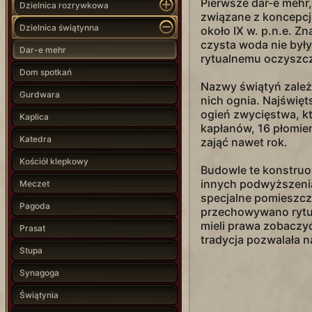
Pierwsze dar-e mehr,
Dzielnica rozrywkowa
związane z koncepcją
Dzielnica świątynna
około IX w. p.n.e. Zn
czysta woda nie były
Dar-e mehr
rytualnemu oczyszcz
Dom spotkań
Nazwy świątyń zależ
Gurdwara
nich ognia. Najświęt
ogień zwycięstwa, k
Kaplica
kapłanów, 16 płomie
Katedra
zająć nawet rok.
Kościół klepkowy
Budowle te konstru
innych podwyższenia
Meczet
specjalne pomieszcz
Pagoda
przechowywano rytua
mieli prawa zobaczy
Prasat
tradycja pozwalała 
Stupa
Synagoga
Świątynia