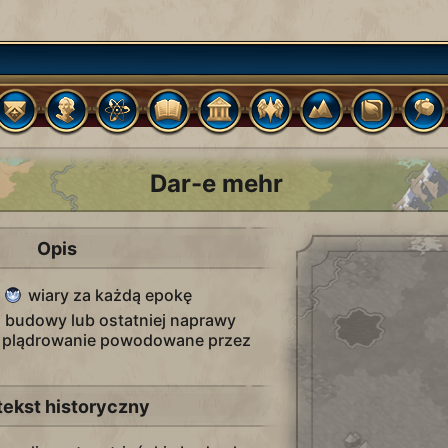
Dar-e mehr
Opis
t
wiary za każdą epokę
 budowy lub ostatniej naprawy
 plądrowanie powodowane przez
.
tekst historyczny