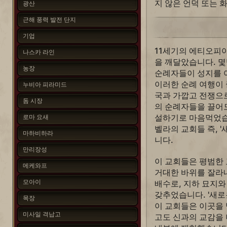
지 않은 언덕 또는 
광산
근해 풍력 발전 단지
기업
11세기의 에티오피
나스카 라인
을 깨달았습니다. 
농장
순례자들이 성지를 
이러한 순례 여행이
누비아 피라미드
국과 가깝고 전쟁으
돔 시장
의 순례자들을 끌어
설하기로 마음먹었습
로마 요새
벨라의 교회들 즉, 
마하비하라
니다.
만리장성
이 교회들은 평범한
메케와프
거대한 바위를 잘라내
모아이
배수로, 지하 묘지
갖추었습니다. '새로
목장
이 교회들은 이곳을
미사일 격납고
고도 신과의 교감을 