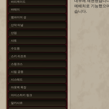
내부에 재현했습니다
바리케이드
예배처로 기능했으며
바테이
습니다.
뱀파이어 성
산악 터널
산업
샤토
수도원
스키 리조트
스핑크스
시립 공원
시스테드
아웃백 목장
아이스하키 링크
알카사르