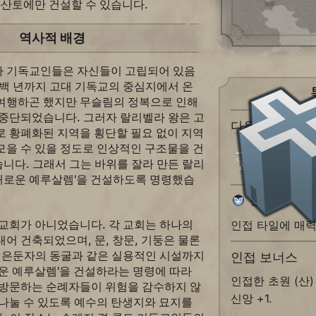
화산토에만 건설할 수 있습니다.
역사적 배경
아 기독교인들은 자신들이 고립되어 있음
몇백 년까지 고대 기독교의 중심지에서 온
여행하곤 했지만 무슬림의 정복으로 인해
 중단되었습니다. 그러자 랄리벨라 왕은 고
다음의 특유
로 황폐화된 지역을 횡단할 필요 없이 지역
모을 수 있을 정도로 인상적인 구조물을 건
에티오피
니다. 그래서 그는 바위를 잘라 만든 랄리
'새로운 예루살렘'을 건설하도록 명령했습
신앙 +1
 교회가 아니었습니다. 각 교회는 하나의
인접 타일에 매력도
어 건축되었으며, 문, 창문, 기둥은 물론
와 은둔자의 동굴과 같은 실용적인 시설까지
인접 보너스
운 예루살렘'을 건설하라는 명령에 따라
인접한 초원 (산
 방문하는 순례자들이 위험을 감수하지 않
신앙 +1.
나눌 수 있도록 예수의 탄생지와 묘지를