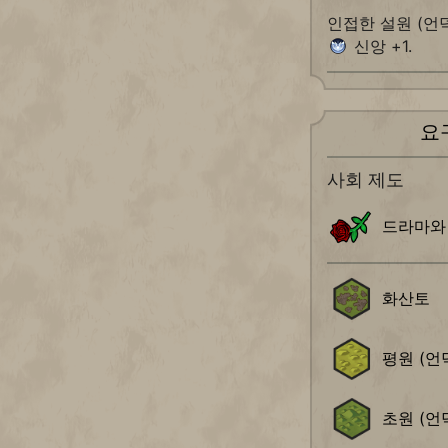
인접한 설원 (언
신앙 +1.
요
사회 제도
드라마와
화산토
평원 (언
초원 (언