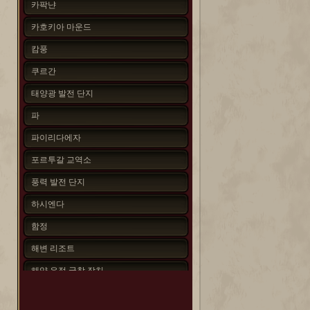
카팍냔
카호키아 마운드
캄풍
쿠르간
태양광 발전 단지
파
파이리다에자
포르투갈 교역소
풍력 발전 단지
하시엔다
함정
해변 리조트
해양 유정 굴착 장치
현대화된 함정