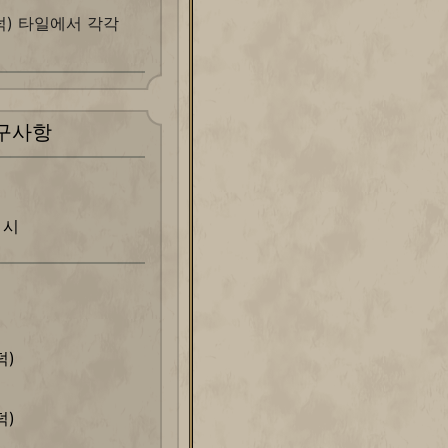
덕) 타일에서 각각
구사항
 시
덕)
덕)