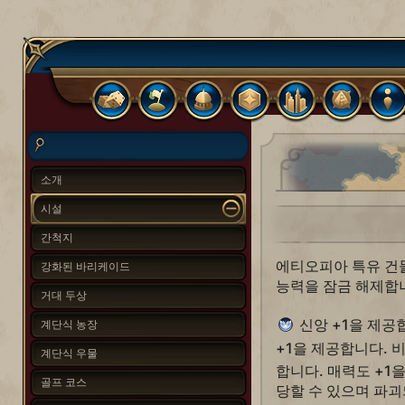
소개
시설
간척지
에티오피아 특유 건물
강화된 바리케이드
능력을 잠금 해제합
거대 두상
신앙 +1을 제공
계단식 농장
+1을 제공합니다. 
계단식 우물
합니다. 매력도 +1
골프 코스
당할 수 있으며 파괴