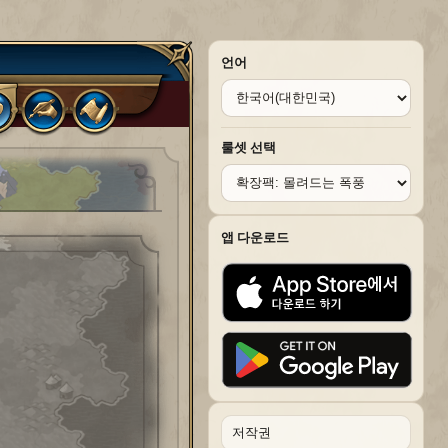
언어
룰셋 선택
앱 다운로드
저작권