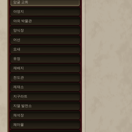
암굴 교회
야영지
야외 박물관
양식장
어선
요새
유정
재배지
전도관
제재소
지구라트
지열 발전소
채석장
체마물