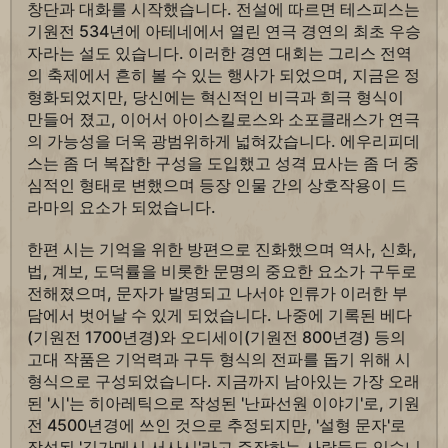
창단과 대화를 시작했습니다. 전설에 따르면 테스피스는
기원전 534년에 아테네에서 열린 연극 경연의 최초 우승
자라는 설도 있습니다. 이러한 경연 대회는 그리스 전역
의 축제에서 흔히 볼 수 있는 행사가 되었으며, 지금은 정
형화되었지만, 당신에는 혁신적인 비극과 희극 형식이
만들어 졌고, 이어서 아이스킬로스와 소포클래스가 연극
의 가능성을 더욱 광범위하게 넓혀갔습니다. 에우리피데
스는 좀 더 복잡한 구성을 도입했고 성격 묘사는 좀 더 중
심적인 형태로 변했으며 등장 인물 간의 상호작용이 드
라마의 요소가 되었습니다.
한편 시는 기억을 위한 방편으로 진화했으며 역사, 신화,
법, 계보, 도덕률을 비롯한 문명의 중요한 요소가 구두로
전해졌으며, 문자가 발명되고 나서야 인류가 이러한 부
담에서 벗어날 수 있게 되었습니다. 나중에 기록된 베다
(기원전 1700년경)와 오디세이(기원전 800년경) 등의
고대 작품은 기억력과 구두 형식의 전파를 돕기 위해 시
형식으로 구성되었습니다. 지금까지 남아있는 가장 오래
된 '시'는 히아레틱으로 작성된 '난파선원 이야기'로, 기원
전 4500년경에 쓰인 것으로 추정되지만, '설형 문자'로
작성된 '길가메시 서사시'라고 주장하는 사람들도 있습니