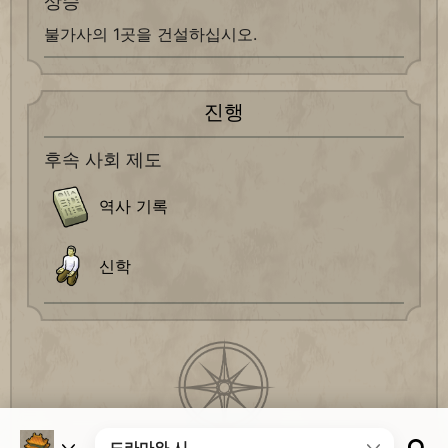
상승
불가사의 1곳을 건설하십시오.
진행
후속 사회 제도
역사 기록
신학
드라마와 시