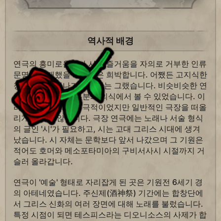
역사적 배경
연극의 흥미로움이나 시의 즐거움을 자의로 거부한 인류
문명이 존재했을 가능성은 희박합니다. 어쨌든 고지식한
청교도가 생겨나기 전까지는 그랬습니다. 비슷비슷한 연
극은 원시 문화 대부분의 의식에서 볼 수 있었습니다. 이
러한 예식은 확실히 극적이었지만 일반적인 극장을 떠올
리게 하지는 않습니다. 극장 연극에는 노래나 서술 형식
의 글인 '시'가 필요하고, 시는 고대 그리스 시대에 생겨
났습니다. 시 자체는 문학보다 앞서 나갔으며 그 기원은
적어도 호머와 메소포타미아의 구비서사시 시절까지 거
슬러 올라갑니다.
연극이 '예술' 형태로 자리잡게 된 곳은 기원전 6세기 경
의 아테네였습니다. 주신제(酒神祭) 기간에는 합창단에
서 그리스 신화의 여러 장면에 대해 노래를 불렀습니다.
특정 시점이 되면 테스피스라는 디오니소스의 사제가 합