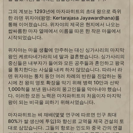
그의 계보는 1293년에 마자파히트의 초대 왕으로 즉위
한 라덴 위자야(왕명: Kertarajasa Jayawardhana)를
통해 이어졌습니다. 위자야의 제국은 현지에서 나오는
쌉싸름한 마자 열매에서 이름을 따온 한 작은 마을에서
시작되었습니다.
위자야는 마을 생활에 안주하는 대신 싱가사리의 마지막
왕인 케르타네가라의 네 딸과 결혼했습니다. 싱가사리의
중신들은 내부자가 들어와 모든 공주들과 혼인하고 왕국
을 통치한다는 사실을 내켜 하지 않았습니다. 따라서 라
덴 위자야는 통치 동안 여러 차례의 반란을 진압하는 동
시에 전 왕의 영토 확장을 막기 위해 병력 10만과 선박
1,000척을 보낸 원나라의 몽고인들을 막아내야 했습니
다. 이러한 모든 노력은 마자파히트의 처음이자 마지막
왕이 되는 비극을 피하기 위해서였습니다.
마자파히트는 벼 재배(몇몇 연구에 따르면 인구 최대
80%가 쌀 생산에 투입)와 향신료 교역을 제국 건설의 토
대로 삼았습니다. 그들의 항로는 인도와 중국 간의 연결