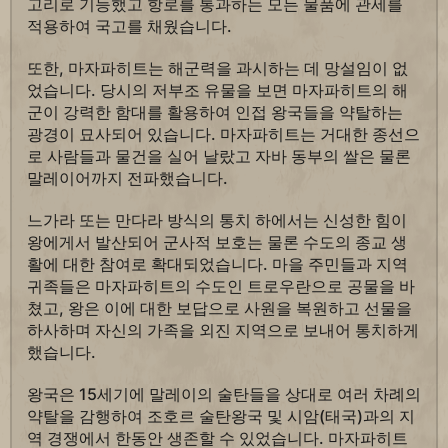
고리로 기능했고 항로를 통과하는 모든 물품에 관세를
적용하여 국고를 채웠습니다.
또한, 마자파히트는 해군력을 과시하는 데 망설임이 없
었습니다. 당시의 저부조 유물을 보면 마자파히트의 해
군이 강력한 함대를 활용하여 인접 왕국들을 약탈하는
광경이 묘사되어 있습니다. 마자파히트는 거대한 종선으
로 사람들과 물건을 실어 날랐고 자바 동부의 쌀은 물론
말레이어까지 전파했습니다.
느가라 또는 만다라 방식의 통치 하에서는 신성한 힘이
왕에게서 발산되어 군사적 보호는 물론 수도의 종교 생
활에 대한 참여로 확대되었습니다. 마을 주민들과 지역
귀족들은 마자파히트의 수도인 트로우란으로 공물을 바
쳤고, 왕은 이에 대한 보답으로 사원을 복원하고 선물을
하사하며 자신의 가족을 외진 지역으로 보내어 통치하게
했습니다.
왕국은 15세기에 말레이의 술탄들을 상대로 여러 차례의
약탈을 감행하여 조호르 술탄왕국 및 시암(태국)과의 지
역 경쟁에서 한동안 생존할 수 있었습니다. 마자파히트