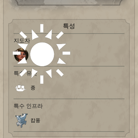
특성
지도자
기타르자
특수 유닛
종
특수 인프라
캄풍