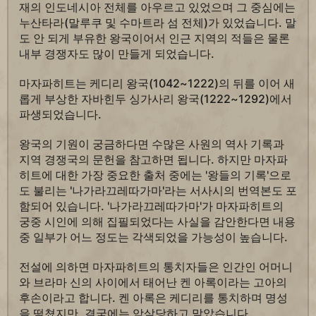
재의 인도네시아 전체를 아우르고 있었으며 그 중심에는
누산타라(말루쿠 및 수마트라 섬 전체)가 있었습니다. 말
도 안 되게 부유한 왕국이어서 인근 지역의 적들은 물론
내부 경쟁자도 많이 만들게 되었습니다.
마자파히트는 케디리 왕국(1042~1222)의 뒤를 이어 새
롭게 부상한 자바힌두 싱가사리 왕국(1222~1292)에서
파생되었습니다.
왕국의 기원이 궁금하다면 수많은 사원의 역사 기록과
지역 경쟁국의 문헌을 참고하면 됩니다. 하지만 마자파
히트에 대한 가장 중요한 출처 중에는 '왕들의 기록'으로
도 불리는 '나가라끄레따가마'라는 서사시의 번역본도 포
함되어 있습니다. '나가라끄레따가마'가 마자파히트의
궁중 시인에 의해 집필되었다는 사실을 감안한다면 내용
중 일부가 어느 정도는 각색되었을 가능성이 높습니다.
전설에 의하면 마자파히트의 통치자들은 인간인 어머니
와 브라마 신의 사이에서 태어난 켄 아록이라는 고아의
후손이라고 합니다. 켄 아록은 케디리를 통치하며 명성
을 떨쳤지만, 결국에는 암살당하고 말았습니다.