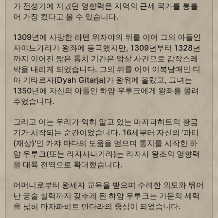
가 전성기에 지녔던 영향력은 지역의 근세 국가를 통틀
어 가장 컸다고 볼 수 있습니다.
1309년에 사망한 라덴 위자야의 뒤를 이어 그의 아들인
자야느가라가 왕좌에 등극했지만, 1309년부터 1328년
까지 이어진 짧은 통치 기간은 암살 사건으로 갑작스레
막을 내리게 되었습니다. 그의 뒤를 이어 이복남매인 디
아 기타르자(Dyah Gitarja)가 왕위에 올랐고, 그녀는
1350년에 자신의 아들인 하얌 우루크에게 왕좌를 물려
주었습니다.
그리고 이는 우리가 익히 알고 있는 마자파히트의 황금
기가 시작되는 순간이었습니다. 16세부터 자신의 '파티
(재상)'인 가쟈 마다의 도움을 얻으며 통치를 시작한 하
얌 우루크(또는 라자사나가라)는 라자사 왕조의 영향력
을 대륙 전역으로 확대했습니다.
어머니로부터 왕세자 교육을 받으며 수려한 외모와 뛰어
난 궁술 실력까지 갖추게 된 하얌 우루크는 가문의 세력
을 넓혀 마자파히트 만다라의 중심이 되었습니다.