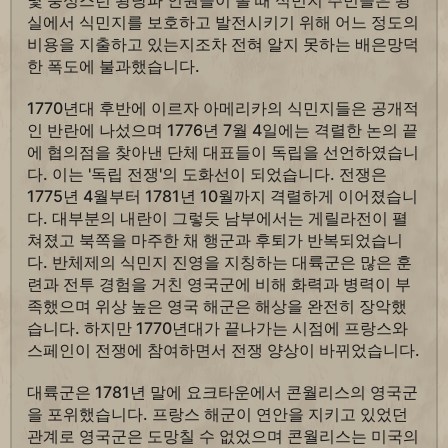
몇 충성스런 왕당파 인원들이 볼 때 식민지 주민들은 왕
실에서 식민지를 보호하고 발전시키기 위해 어느 정도의
비용을 지출하고 있는지조차 전혀 알지 못하는 배은망덕
한 폭도에 불과했습니다.
1770년대 후반에 이르자 아메리카의 식민지들은 공개적
인 반란에 나섰으며 1776년 7월 4일에는 격렬한 논의 끝
에 협의점을 찾아낸 단체 대표들이 독립을 선언하였습니
다. 이는 '독립 전쟁'의 도화선이 되었습니다. 전쟁은
1775년 4월부터 1781년 10월까지 격렬하게 이어졌습니
다. 대부분의 내란이 그렇듯 남부에서는 게릴라전이 펼
쳐졌고 북쪽을 마주한 채 행군과 후퇴가 반복되었습니
다. 반체제의 식민지 진영을 지칭하는 대륙군은 많은 훈
련과 전투 경험을 거친 영국군에 비해 화력과 병력이 부
족했으며 위상 높은 영국 해군은 해상을 완전히 장악했
습니다. 하지만 1770년대가 끝나가는 시점에 프랑스와
스페인이 전쟁에 참여하면서 전쟁 양상이 바뀌었습니다.
대륙군은 1781년 말에 요크타운에서 콘월리스의 영국군
을 포위했습니다. 프랑스 해군이 연안을 지키고 있었던
관계로 영국군은 도망칠 수 없었으며 콘월리스는 미국의