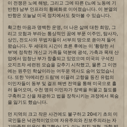
이 전쟁은 노예 해방, 그리고 그에 따른 (노예 노동에 기
반한) 남부 인프라의 황폐화로 이어졌습니다. 이 분열의
반향은 오늘날 미국 정치에서도 찾아볼 수 있습니다.
확고한 마음과 명백한 운명, 더 나은 삶에 대한 희망, 그
리고 모험과 부라는 통상적인 꿈에 부푼 이주민, 탐사자,
상인, 전도사와 무법자들이 서부의 땅으로 쏟아져 들어
왔습니다. 두 세대의 시간이 흐른 후에는 이 '황량한 서
부'에 정착한 개신교 가족들 덕분에 광석, 가축과 목재 산
업에서 엄청난 부가 창출되고 있었으며 미국의 구석진
오지조차 세련된 모습을 갖추기 시작했고, 물론 그 이면
에는 원주민 학살이라는 어두운 역사도 숨어 있었습니
다. 또한 '아메리칸 드림'에 이끌려 고향을 등진 유럽의
이민자들이 동부 및 걸프 해변 전역을 통해 미국으로 흘
러 들어오며, 수천 명의 이민자가 장벽을 허물고 철도를
구축하고 산을 채광하고 법을 장착시키는 과정에서 목숨
을 잃기도 했습니다.
먼 지역의 크고 작은 사건에도 불구하고 20세기 초의 미
국인들은 낙관적이었으며 자유주의와 진보주의라는 자
기만족적 믿음이 확고했습니다. 이는 정치 개혁, 과학 발