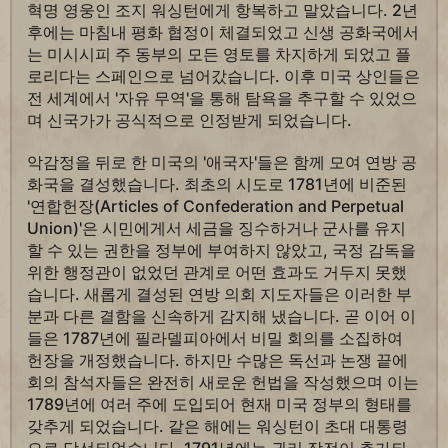
혁명 영웅인 조지 워싱턴에게 항복하고 말았습니다. 2년
후에는 마침내 평화 협정이 체결되었고 신생 공화국에서
는 미시시피 주 동부의 모든 영토를 차지하게 되었고 플
로리다는 스페인으로 넘어갔습니다. 이후 미국 상인들은
전 세계에서 '자유 무역'을 통해 탐욕을 추구할 수 있었으
며 신국가가 공식적으로 인정받게 되었습니다.
악감정을 뒤로 한 미국의 '애국자'들은 함께 모여 연방 공
화국을 결성했습니다. 최초의 시도로 1781년에 비준된
'연합헌장(Articles of Confederation and Perpetual
Union)'은 시민에게서 세금을 징수하거나 군사를 유지
할 수 있는 권한을 정부에 부여하지 않았고, 국정 감독을
위한 행정관이 없었던 관계로 어떤 효과도 거두지 못했
습니다. 새롭게 결성된 연방 의회 지도자들은 이러한 부
분과 다른 결함을 신속하게 감지해 냈습니다. 곧 이어 이
들은 1787년에 필라델피아에서 비밀 회의를 소집하여
헌장을 개정했습니다. 하지만 수많은 독선과 논쟁 끝에
회의 참석자들은 완전히 새로운 헌법을 작성했으며 이는
1789년에 여러 주에 도입되어 현재 미국 정부의 형태를
갖추게 되었습니다. 같은 해에는 워싱턴이 초대 대통령