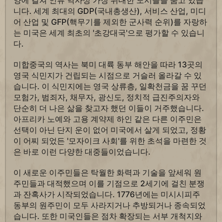
양에 걸쳐 인류 역사상 가장 위대한 도시들을 품고 있습
니다. 세계 최대의 GDP(국내총생산), 서비스 산업, 미디
어 산업 및 GFP(핵무기를 제외한 군사력 순위)를 자랑하
는 미국은 세계 최초의 '초강대국'으로 평가할 수 있습니
다.
미합중국의 역사는 북미 대륙 동부 해안을 따라 13곳의
영국 식민지가 건립되는 시점으로 거슬러 올라갈 수 있
습니다. 이 식민지에는 영국 상류층, 일확천금을 꿈 꾸던
모험가, 범죄자, 채무자, 광신도, 정치적 급진주의자와
단순히 더 나은 삶을 찾고자 했던 이들이 거주했습니다.
아프리카 노예와 고용 계약제 하인 같은 다른 이주민은
선택이 아닌 단지 운이 없어 미국에서 살게 되었고, 정황
이 어찌 되었든 '모자이크 사회'를 위한 초석을 마련한 것
은 바로 이런 다양한 대중들이었습니다.
이 새로운 이주민들은 탁월한 화력과 기술을 앞세워 원
주민들과 대적했으며 이를 기점으로 2세기에 걸친 분쟁
과 잔혹사가 시작되었습니다. 1776년에는 미시시피주
동부의 원주민이 모두 사라지거나 추방되거나 종속되었
습니다. 또한 미국인들은 점차 확장되는 서부 개척지와