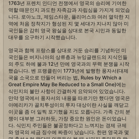
1763년 프렌치 인디언 전쟁에서 영국의 승리에 기여한
역할 때문인지 과도한 자족감과 자립심을 가지게 되었습
니다. 로아노크, 제임스타운, 플리머스와 여러 열악한 지
역에 처음 정착지가 형성된 지 몇 세대가 지나지 않아 미
국인들은 감히 영국 왕실을 상대로 본국 시민과 동일한
대우를 요구하기 시작했습니다.
영국과 함께 프랑스를 상대로 거둔 승리를 기념하던 미
국인들은 버지니아의 상류층과 뉴잉글랜드의 지식인들
의 주도 하에 불과 12년 만에 영국과의 무력 분쟁을 시작
했습니다. 벤 프랭클린이 1773년에 발행한 풍자서(대제
국을 소국으로 만들어 버리는 법, Rules by Which a
Great Empire May Be Reduced to a Small One)에는
식민지의 불만 사항이 간결하게 요약되어 있었습니다.
만약 영국에서 풍자서의 내용을 따르기만 했다면 영국은
아메리카가 골치투성이의 투자 대상이란 사실을 깨닫고
이곳을 좀 더 일찍 포기했을 지도 모릅니다. 가족 간의 분
쟁이 대부분 그러하듯, 가장 중요한 원인은 돈이었습니
다. 식민지 주민들은 불공정하다고 느껴지는 경제 규제
와 영국의 세금 징수에 짜증이 났습니다. 한편 영국과 몇