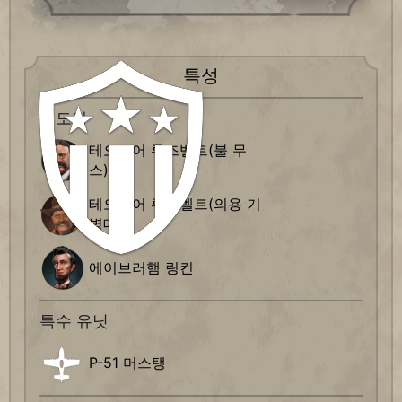
특성
지도자
테오도어 루즈벨트(불 무
스)
테오도어 루즈벨트(의용 기
병대)
에이브러햄 링컨
특수 유닛
P-51 머스탱