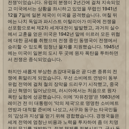
전쟁'이었습니다. 유럽의 분쟁이 2년간에 걸쳐 지속되었
고 미국에서는 상황을 좌시하고 있었을 무렵인 1941년
12월 7일에 일본 제국이 미국을 공격했습니다. 며칠 뒤
에는 나치 독일과 파시스트 이탈리아가 미국에 전쟁을
선포함으로써 제2차 세계대전이 발발했고, 과거의 실수
에서 교훈을 얻은 미국은 1942년 말에 이르러 모든 위협
에 대한 공세를 취했으며 전쟁 중인 동맹국이 전쟁에서
승리할 수 있도록 엄청난 물자를 지원했습니다. 1945년
에는 미국이 일본의 도시 두 곳에 원자 폭탄을 투하하면
서 전쟁은 종식되었습니다.
하지만 새롭게 부상한 초강대국들은 곧 다른 종류의 전
쟁에 휘말리게 되었습니다. 우선 소비에트 연방이 동부
유럽 전역에 걸쳐 철의 장막을 드리우기 시작했고, 중국
공산 혁명이 일어났으며, 러시아에서는 처음으로 원자
폭탄 실험에 성공했습니다. 이에 '자유진영'은 1983년에
레이건 전 미 대통령이 '악의 제국'으로 명명한 소비에트
연방과 대적할 준비에 나섰고, 서구와 동구는 타국민들
의 '감성과 지성'을 얻기 위해 경합했습니다. 경쟁국들은
세계 전역에 엄청난 비용과 노력을 투자하여 좀 더 치명
적인 무기를 개발하고, 정부 체제를 전복시키고, 군사 동