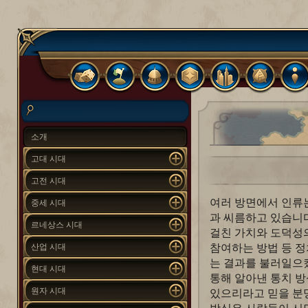
소개
고대 시대
고전 시대
여러 방면에서 인류
중세 시대
과 씨름하고 있습니다
르네상스 시대
걸친 가치와 도덕성
참여하는 방법 등 정
산업 시대
는 결과를 불러일으
현대 시대
통해 알아낸 통치 
원자 시대
있으리라고 믿을 분