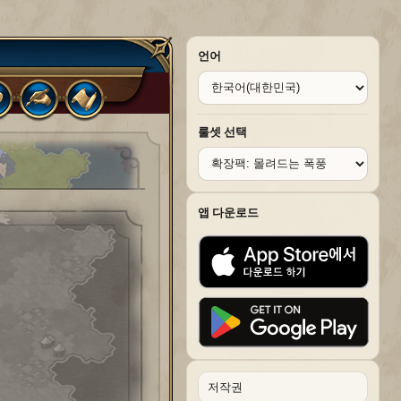
언어
룰셋 선택
앱 다운로드
저작권