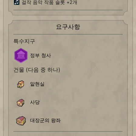
걸작 음악 작품 슬롯 +2개
요구사항
특수지구
정부 청사
건물 (다음 중 하나)
알현실
사당
대장군의 왕좌