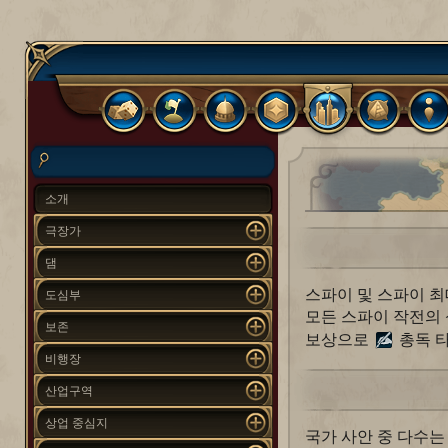
소개
극장가
댐
스파이 및 스파이 최
도심부
모든 스파이 작전의
보존
보상으로
총독 타
비행장
산업구역
상업 중심지
국가 사안 중 다수는