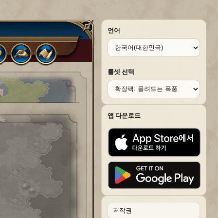
언어
룰셋 선택
앱 다운로드
저작권