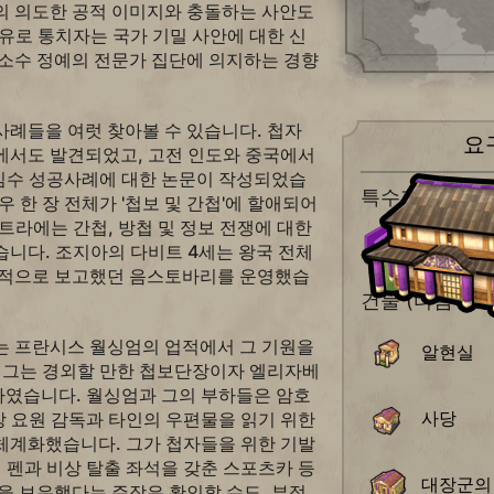
의 의도한 공적 이미지와 충돌하는 사안도
유로 통치자는 국가 기밀 사안에 대한 신
 소수 정예의 전문가 집단에 의지하는 경향
사례들을 여럿 찾아볼 수 있습니다. 첩자
요
에서도 발견되었고, 고전 인도와 중국에서
속임수 성공사례에 대한 논문이 작성되었습
특수지구
우 한 장 전체가 '첩보 및 간첩'에 할애되어
트라에는 간첩, 방첩 및 정보 전쟁에 대한
정부 청
니다. 조지아의 다비트 4세는 왕국 전체
속적으로 보고했던 음스토바리를 운영했습
건물 (다음 중 
는 프란시스 월싱엄의 업적에서 그 기원을
알현실
. 그는 경외할 만한 첩보단장이자 엘리자베
하였습니다. 월싱엄과 그의 부하들은 암호
사당
현장 요원 감독과 타인의 우편물을 읽기 위한
체계화했습니다. 그가 첩자들을 위한 기발
저 펜과 비상 탈출 좌석을 갖춘 스포츠카 등
대장군의
을 보유했다는 주장은 확인할 수도, 부정