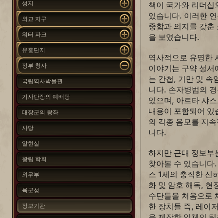
성지
책이 국가와 리더십
있습니다. 이러한 연
외교 지구
중함과 의지를 갖춘
워터 파크
을 보였습니다.
유흥단지
역사적으로 유명한 
정부 청사
이야기는 구약 성서
는 간첩, 기만 및 
국립역사박물관
니다. 손자병법의 경
기사단장의 예배당
있으며, 아르타 샤스
내용이 포함되어 있습
대장군의 왕좌
의 각종 음모를 지
사당
니다.
알현실
하지만 근대 정보부
왕립 학회
찾아볼 수 있습니다
스 1세의 충직한 신
외무부
화 및 암호 해독, 
육군성
수단들을 처음으로 
한 장치들 즉, 레이
정보기관
을 제작한 일체의 팀