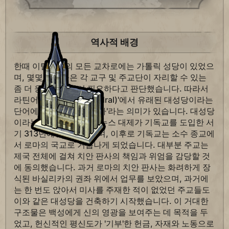
역사적 배경
한때 이탈리아의 모든 교차로에는 가톨릭 성당이 있었으
며, 몇몇 주교들은 각 교구 및 주교단이 자리할 수 있는
좀 더 웅장한 건물이 필요하다고 판단했습니다. 따라서
라틴어 '카데드라(cathedral)'에서 유래된 대성당이라는
단어에는 '자리' 또는 '의자'라는 의미가 있습니다. 대성당
이라는 개념은 콘스탄티누스 대제가 기독교를 도입한 서
기 313년에 시작되었으며, 이후로 기독교는 소수 종교에
서 로마의 국교로 거듭나게 되었습니다. 대부분 주교는
제국 전체에 걸쳐 치안 판사의 책임과 위엄을 감당할 것
에 동의했습니다. 과거 로마의 치안 판사는 화려하게 장
식된 바실리카의 권좌 위에서 업무를 보았으며, 과거에
는 한 번도 앉아서 미사를 주재한 적이 없었던 주교들도
이와 같은 대성당을 건축하기 시작했습니다. 이 거대한
구조물은 백성에게 신의 영광을 보여주는 데 목적을 두
었고, 헌신적인 평신도가 '기부'한 헌금, 자재와 노동으로