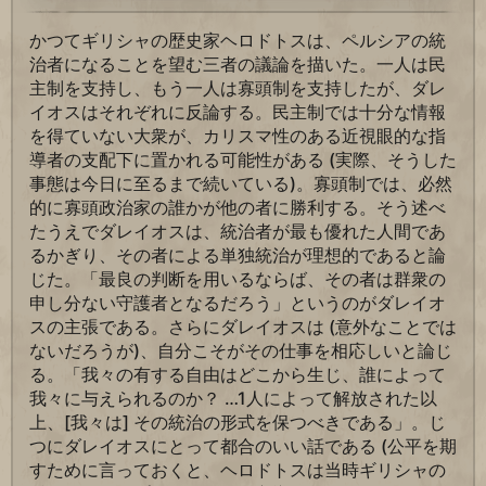
かつてギリシャの歴史家ヘロドトスは、ペルシアの統
治者になることを望む三者の議論を描いた。一人は民
主制を支持し、もう一人は寡頭制を支持したが、ダレ
イオスはそれぞれに反論する。民主制では十分な情報
を得ていない大衆が、カリスマ性のある近視眼的な指
導者の支配下に置かれる可能性がある (実際、そうした
事態は今日に至るまで続いている)。寡頭制では、必然
的に寡頭政治家の誰かが他の者に勝利する。そう述べ
たうえでダレイオスは、統治者が最も優れた人間であ
るかぎり、その者による単独統治が理想的であると論
じた。「最良の判断を用いるならば、その者は群衆の
申し分ない守護者となるだろう」というのがダレイオ
スの主張である。さらにダレイオスは (意外なことでは
ないだろうが)、自分こそがその仕事を相応しいと論じ
る。「我々の有する自由はどこから生じ、誰によって
我々に与えられるのか？ …1人によって解放された以
上、[我々は] その統治の形式を保つべきである」。じ
つにダレイオスにとって都合のいい話である (公平を期
すために言っておくと、ヘロドトスは当時ギリシャの