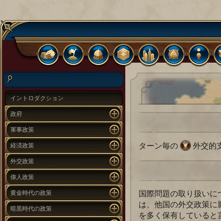
イントロダクション
政府
軍事政策
ターン毎の
外交的支
経済政策
外交政策
偉人政策
国際問題の取り扱いに
黄金時代の政策
は、他国の外交政策に
暗黒時代の政策
を多く保有していると