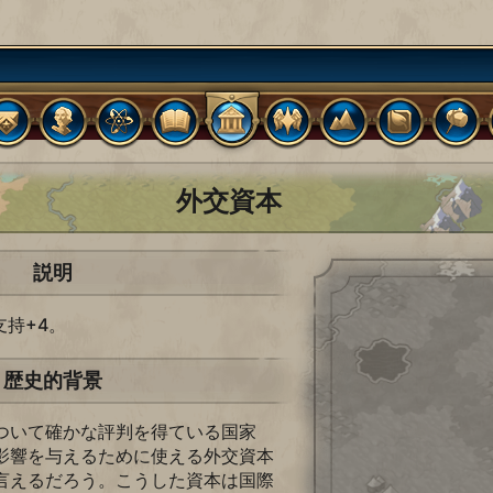
外交資本
説明
持+4。
歴史的背景
ついて確かな評判を得ている国家
影響を与えるために使える外交資本
言えるだろう。こうした資本は国際