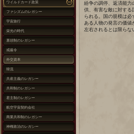
ワイルドカード政策
紛争の調停、返済能力
供、有害な敵に対する
ファシズムのレガシー
られる。国の規模は必
宇宙旅行
ある人物の発言の価値
左右されるとは限らな
栄光の時代
寡頭制のレガシー
戒厳令
外交資本
韓流
共産主義のレガシー
共和制のレガシー
君主制のレガシー
航空宇宙契約会社
商業共和制のレガシー
神権政治のレガシー