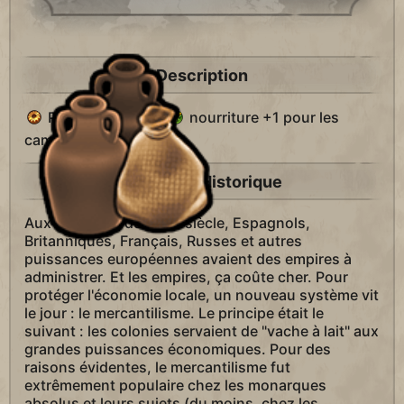
Description
Production +1 et
nourriture +1 pour les
camps.
Contexte Historique
Aux alentours du XVIIe siècle, Espagnols,
Britanniques, Français, Russes et autres
puissances européennes avaient des empires à
administrer. Et les empires, ça coûte cher. Pour
protéger l'économie locale, un nouveau système vit
le jour : le mercantilisme. Le principe était le
suivant : les colonies servaient de "vache à lait" aux
grandes puissances économiques. Pour des
raisons évidentes, le mercantilisme fut
extrêmement populaire chez les monarques
absolus et leurs sujets (du moins, chez les