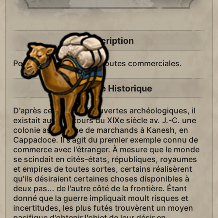
Description
Permet de créer des
routes commerciales.
Contexte Historique
D'après certaines découvertes archéologiques, il
existait aux alentours du XIXe siècle av. J.-C. une
colonie assyrienne de marchands à Kanesh, en
Cappadoce. Il s'agit du premier exemple connu de
commerce avec l'étranger. À mesure que le monde
se scindait en cités-états, républiques, royaumes
et empires de toutes sortes, certains réalisèrent
qu'ils désiraient certaines choses disponibles à
deux pas... de l'autre côté de la frontière. Étant
donné que la guerre impliquait moult risques et
incertitudes, les plus futés trouvèrent un moyen
pacifique d'obtenir l'objet de leur désir en