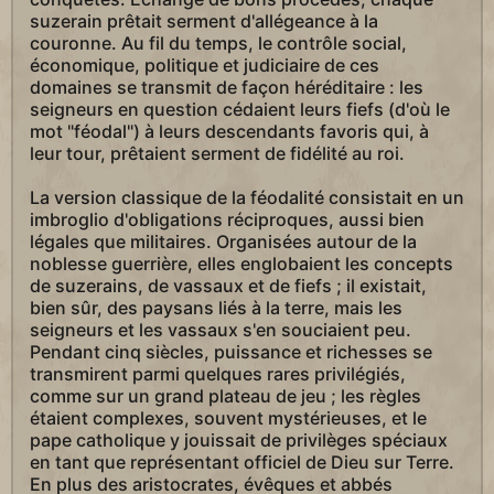
suzerain prêtait serment d'allégeance à la
couronne. Au fil du temps, le contrôle social,
économique, politique et judiciaire de ces
domaines se transmit de façon héréditaire : les
seigneurs en question cédaient leurs fiefs (d'où le
mot "féodal") à leurs descendants favoris qui, à
leur tour, prêtaient serment de fidélité au roi.
La version classique de la féodalité consistait en un
imbroglio d'obligations réciproques, aussi bien
légales que militaires. Organisées autour de la
noblesse guerrière, elles englobaient les concepts
de suzerains, de vassaux et de fiefs ; il existait,
bien sûr, des paysans liés à la terre, mais les
seigneurs et les vassaux s'en souciaient peu.
Pendant cinq siècles, puissance et richesses se
transmirent parmi quelques rares privilégiés,
comme sur un grand plateau de jeu ; les règles
étaient complexes, souvent mystérieuses, et le
pape catholique y jouissait de privilèges spéciaux
en tant que représentant officiel de Dieu sur Terre.
En plus des aristocrates, évêques et abbés