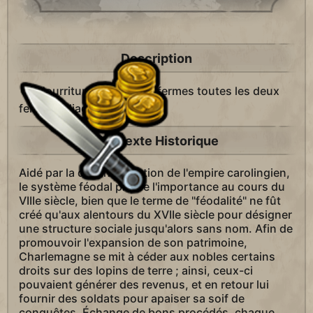
Description
Nourriture +1 pour les fermes toutes les deux
fermes adjacentes.
Contexte Historique
Aidé par la décentralisation de l'empire carolingien,
le système féodal prit de l'importance au cours du
VIIIe siècle, bien que le terme de "féodalité" ne fût
créé qu'aux alentours du XVIIe siècle pour désigner
une structure sociale jusqu'alors sans nom. Afin de
promouvoir l'expansion de son patrimoine,
Charlemagne se mit à céder aux nobles certains
droits sur des lopins de terre ; ainsi, ceux-ci
pouvaient générer des revenus, et en retour lui
fournir des soldats pour apaiser sa soif de
conquêtes. Échange de bons procédés, chaque