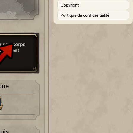
Copyright
Politique de confidentialité
r son corps
dividu est
que
uis