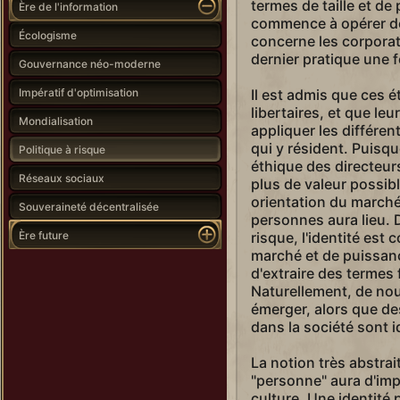
termes de taille et de 
Ère de l'information
commence à opérer de
Écologisme
concerne les corporat
dernier pratique une f
Gouvernance néo-moderne
Impératif d'optimisation
Il est admis que ces é
libertaires, et que le
Mondialisation
appliquer les différe
qui y résident. Puisqu
Politique à risque
éthique des directeur
Réseaux sociaux
plus de valeur possibl
orientation du marché 
Souveraineté décentralisée
personnes aura lieu. D
Ère future
risque, l'identité est
marché et de puissanc
d'extraire des termes
Naturellement, de nou
émerger, alors que de
dans la société sont i
La notion très abstrai
"personne" aura d'im
culture. Une identité 