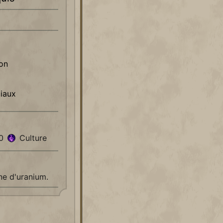
ion
iaux
00
Culture
ne d'uranium.