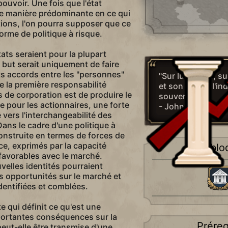
pouvoir. Une fois que l'état
 manière prédominante en ce qui
ions, l'on pourra supposer que ce
orme de politique à risque.
tats seraient pour la plupart
ur but serait uniquement de faire
nts accords entre les "personnes"
"Sur lui-même, su
e la première responsabilité
et son esprit, l'in
s de corporation est de produire le
souverain."
e pour les actionnaires, une forte
- John Stuart Mill
vers l'interchangeabilité des
ans le cadre d'une politique à
 construite en termes de forces de
e, exprimés par la capacité
Déblo
 favorables avec le marché.
velles identités pourraient
s opportunités sur le marché et
dentifiées et comblées.
te qui définit ce qu'est une
portantes conséquences sur la
Préreq
peut-elle être transmise d'une