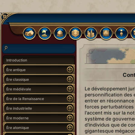
Introduction
Ère antique
Cont
Ère classique
Le développement jur
Ère médiévale
personnification des e
Ère de la Renaissance
entrer en résonnance
forces perturbatrices
Ère industrielle
l'accent mis sur la no
Ère moderne
système de gouvernem
d'individus que de cor
Ère atomique
gigantesque mégacorpo