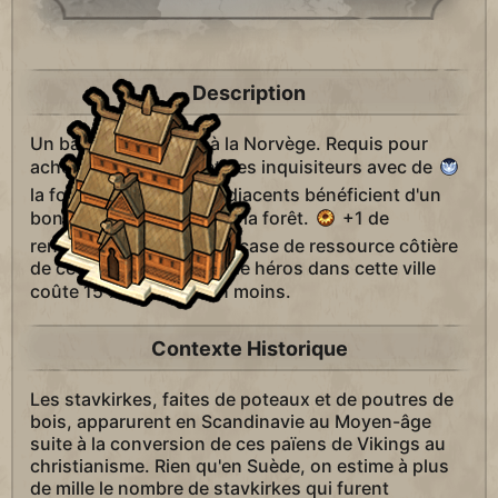
Description
Un bâtiment exclusif à la Norvège. Requis pour
acheter des apôtres et des inquisiteurs avec de
la foi. Les lieux saints adjacents bénéficient d'un
bonus de proximité avec la forêt.
+1 de
rendement pour chaque case de ressource côtière
de cette ville. Le rappel de héros dans cette ville
coûte 15 %
de foi en moins.
Contexte Historique
Les stavkirkes, faites de poteaux et de poutres de
bois, apparurent en Scandinavie au Moyen-âge
suite à la conversion de ces païens de Vikings au
christianisme. Rien qu'en Suède, on estime à plus
de mille le nombre de stavkirkes qui furent