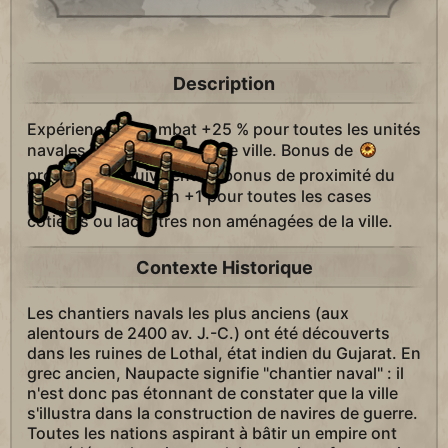
Description
Expérience au combat +25 % pour toutes les unités
navales formées dans cette ville. Bonus de
production équivalent au bonus de proximité du
port.
Production +1 pour toutes les cases
côtières ou lacustres non aménagées de la ville.
Contexte Historique
Les chantiers navals les plus anciens (aux
alentours de 2400 av. J.-C.) ont été découverts
dans les ruines de Lothal, état indien du Gujarat. En
grec ancien, Naupacte signifie "chantier naval" : il
n'est donc pas étonnant de constater que la ville
s'illustra dans la construction de navires de guerre.
Toutes les nations aspirant à bâtir un empire ont