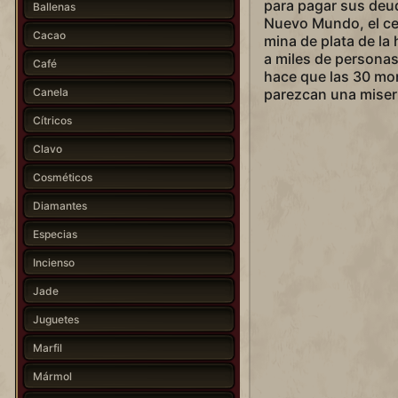
para pagar sus deud
Ballenas
Nuevo Mundo, el cer
Cacao
mina de plata de la 
a miles de personas
Café
hace que las 30 mon
Canela
parezcan una miseri
Cítricos
Clavo
Cosméticos
Diamantes
Especias
Incienso
Jade
Juguetes
Marfil
Mármol