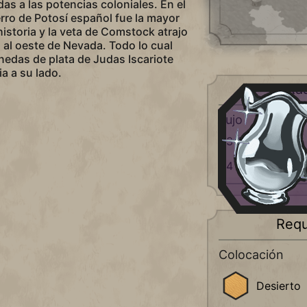
as a las potencias coloniales. En el
ro de Potosí español fue la mayor
historia y la veta de Comstock atrajo
 al oeste de Nevada. Todo lo cual
edas de plata de Judas Iscariote
a a su lado.
Ra
Lujo
+3 Oro
+4 a Servicios
Requ
Colocación
Desierto