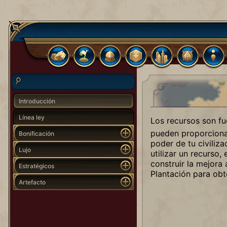
Introducción
Línea ley
Los recursos son f
pueden proporcionar
Bonificación
poder de tu civiliz
Lujo
utilizar un recurso,
construir la mejora
Estratégicos
Plantación para obte
Artefacto