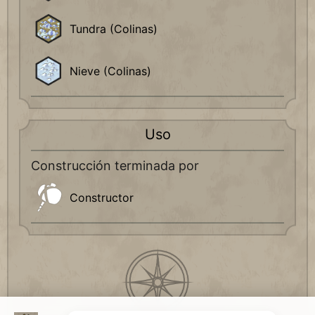
Tundra (Colinas)
Nieve (Colinas)
Uso
Construcción terminada por
Constructor