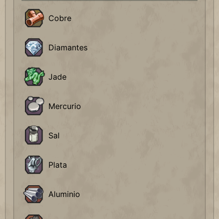
Cobre
Diamantes
Jade
Mercurio
Sal
Plata
Aluminio