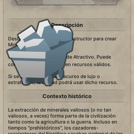
Descripción
Desbloquea la habilidad Constructor para crear
Minas.
+1 a la Producción
. -1 de Atractivo. Puede
construirse en Colinas o en recursos válidos.
Si se construye con un recurso de lujo o
estratégico, la ciudad podrá usar dicho recurso.
Contexto histórico
La extracción de minerales valiosos (o no tan
valiosos, a veces) forma parte de la civilización
tanto como la agricultura o la guerra. Incluso en
tiempos "prehistóricos", los cazadores-
recolectores del Neolítico sacaban pedernal de las