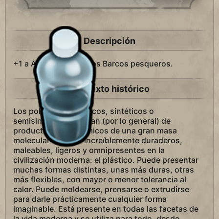
Descripción
+1 a Alimentos
a los Barcos pesqueros.
Contexto histórico
Los polímeros orgánicos, sintéticos o
semisintéticos, derivan (por lo general) de
productos petroquímicos de una gran masa
molecular que son increíblemente duraderos,
maleables, ligeros y omnipresentes en la
civilización moderna: el plástico. Puede presentar
muchas formas distintas, unas más duras, otras
más flexibles, con mayor o menor tolerancia al
calor. Puede moldearse, prensarse o extrudirse
para darle prácticamente cualquier forma
imaginable. Está presente en todas las facetas de
la vida moderna y se utiliza para todo, desde