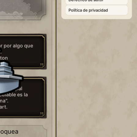
Política de privacidad
r por algo que
.
tton
a principal
ulable es la
na".
art.
loquea