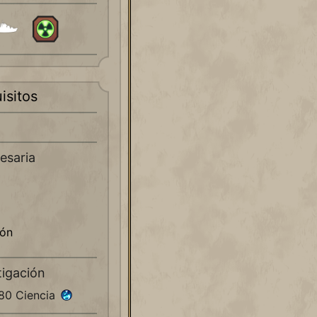
isitos
esaria
ón
tigación
480 Ciencia