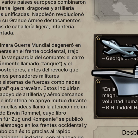
o, varios países europeos combinaron
ría ligera, dragones y artillería
s unificadas. Napoleón revolucionó
en su Grande Armée destacamentos
de caballería ligera, infantería
ontada.
Primera Guerra Mundial degeneró en
"Es mejor lucha
eras en el frente occidental, trajo
vivir para nada"
la vanguardia del combate: el carro
– George S. Pa
nmente llamado "tanque") y el
posteriores, antes del revuelo que
arios pensadores militares
 sistemas de fuerzas combinadas
egral" que preveían. Estos incluirían
"En la guerra, l
apoyo de artillería y aéreo cercanos
magnitud incalc
 e infantería en apoyo mutuo durante
voluntad huma
quellas ideas llamó la atención de un
– B.H. Liddell H
ado Erwin Rommel, cuyo libro
 für Zug und Kompanie" se publicó
relámpago en los frentes occidental y
cabo con éxito gracias al rápido
Desb
aciones blindadas, con el apoyo de