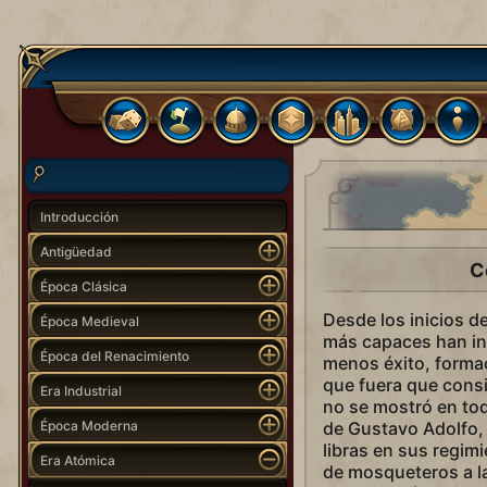
Introducción
Antigüedad
C
Época Clásica
Desde los inicios d
Época Medieval
más capaces han in
Época del Renacimiento
menos éxito, formac
que fuera que consi
Era Industrial
no se mostró en to
Época Moderna
de Gustavo Adolfo,
libras en sus regim
Era Atómica
de mosqueteros a la