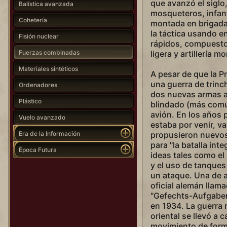
que avanzó el sigl
Balística avanzada
mosqueteros, infante
Cohetería
montada en brigada
la táctica usando 
Fisión nuclear
rápidos, compuestos 
Fuerzas combinadas
ligera y artillería m
Materiales sintéticos
A pesar de que la 
una guerra de trinch
Ordenadores
dos nuevas armas a 
Plástico
blindado (más comú
avión. En los años 
Vuelo avanzado
estaba por venir, v
Era de la Información
propusieron nuevos
para "la batalla int
Época Futura
ideas tales como el 
y el uso de tanques
un ataque. Una de a
oficial alemán llam
"Gefechts-Aufgaben
en 1934. La guerra 
oriental se llevó a 
movimiento de form