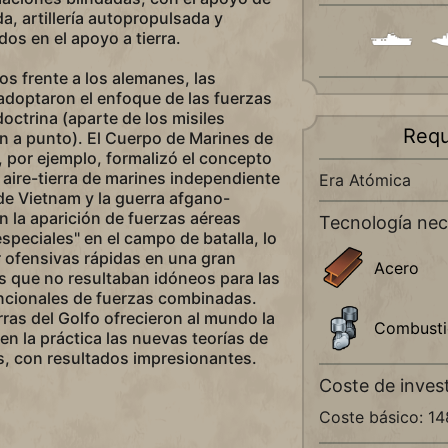
a, artillería autopropulsada y
os en el apoyo a tierra.
os frente a los alemanes, las
adoptaron el enfoque de las fuerzas
ctrina (aparte de los misiles
Requ
n a punto). El Cuerpo de Marines de
 por ejemplo, formalizó el concepto
 aire-tierra de marines independiente
Era Atómica
de Vietnam y la guerra afgano-
n la aparición de fuerzas aéreas
Tecnología nec
speciales" en el campo de batalla, lo
r ofensivas rápidas en una gran
Acero
s que no resultaban idóneos para las
cionales de fuerzas combinadas.
rras del Golfo ofrecieron al mundo la
Combusti
en la práctica las nuevas teorías de
, con resultados impresionantes.
Coste de inves
Coste básico: 1