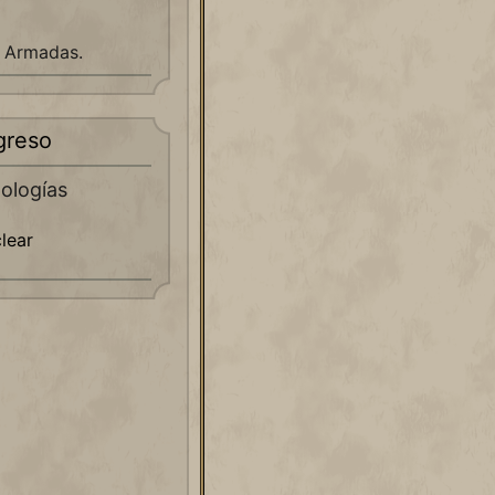
o Armadas.
greso
nologías
clear