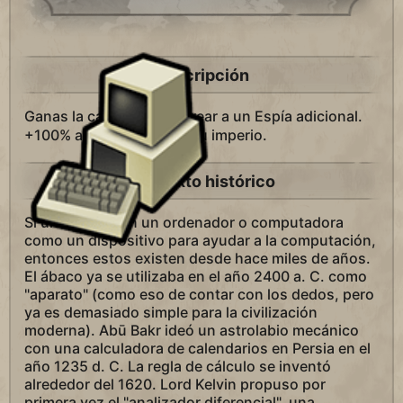
Descripción
Ganas la capacidad de crear a un Espía adicional.
+100% al Turismo
en tu imperio.
Contexto histórico
Si uno piensa en un ordenador o computadora
como un dispositivo para ayudar a la computación,
entonces estos existen desde hace miles de años.
El ábaco ya se utilizaba en el año 2400 a. C. como
"aparato" (como eso de contar con los dedos, pero
ya es demasiado simple para la civilización
moderna). Abū Bakr ideó un astrolabio mecánico
con una calculadora de calendarios en Persia en el
año 1235 d. C. La regla de cálculo se inventó
alrededor del 1620. Lord Kelvin propuso por
primera vez el "analizador diferencial", una