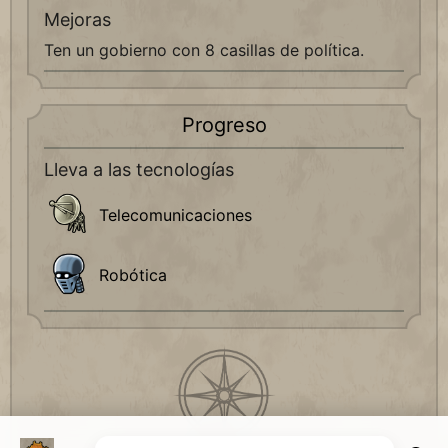
Mejoras
Ten un gobierno con 8 casillas de política.
Progreso
Lleva a las tecnologías
Telecomunicaciones
Robótica