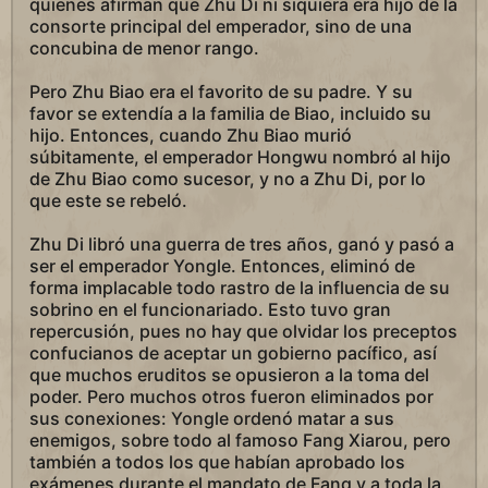
quienes afirman que Zhu Di ni siquiera era hijo de la
consorte principal del emperador, sino de una
concubina de menor rango.
Pero Zhu Biao era el favorito de su padre. Y su
favor se extendía a la familia de Biao, incluido su
hijo. Entonces, cuando Zhu Biao murió
súbitamente, el emperador Hongwu nombró al hijo
de Zhu Biao como sucesor, y no a Zhu Di, por lo
que este se rebeló.
Zhu Di libró una guerra de tres años, ganó y pasó a
ser el emperador Yongle. Entonces, eliminó de
forma implacable todo rastro de la influencia de su
sobrino en el funcionariado. Esto tuvo gran
repercusión, pues no hay que olvidar los preceptos
confucianos de aceptar un gobierno pacífico, así
que muchos eruditos se opusieron a la toma del
poder. Pero muchos otros fueron eliminados por
sus conexiones: Yongle ordenó matar a sus
enemigos, sobre todo al famoso Fang Xiarou, pero
también a todos los que habían aprobado los
exámenes durante el mandato de Fang y a toda la