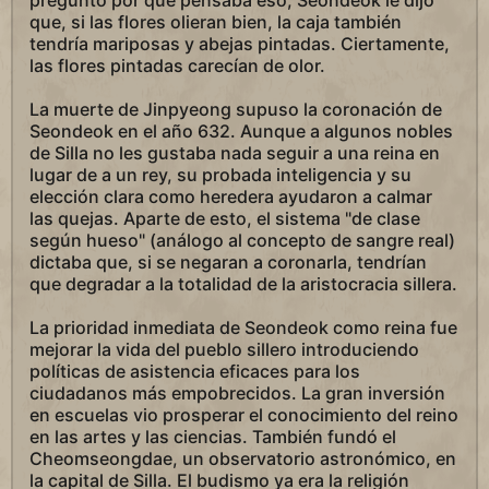
preguntó por qué pensaba eso, Seondeok le dijo
que, si las flores olieran bien, la caja también
tendría mariposas y abejas pintadas. Ciertamente,
las flores pintadas carecían de olor.
La muerte de Jinpyeong supuso la coronación de
Seondeok en el año 632. Aunque a algunos nobles
de Silla no les gustaba nada seguir a una reina en
lugar de a un rey, su probada inteligencia y su
elección clara como heredera ayudaron a calmar
las quejas. Aparte de esto, el sistema "de clase
según hueso" (análogo al concepto de sangre real)
dictaba que, si se negaran a coronarla, tendrían
que degradar a la totalidad de la aristocracia sillera.
La prioridad inmediata de Seondeok como reina fue
mejorar la vida del pueblo sillero introduciendo
políticas de asistencia eficaces para los
ciudadanos más empobrecidos. La gran inversión
en escuelas vio prosperar el conocimiento del reino
en las artes y las ciencias. También fundó el
Cheomseongdae, un observatorio astronómico, en
la capital de Silla. El budismo ya era la religión