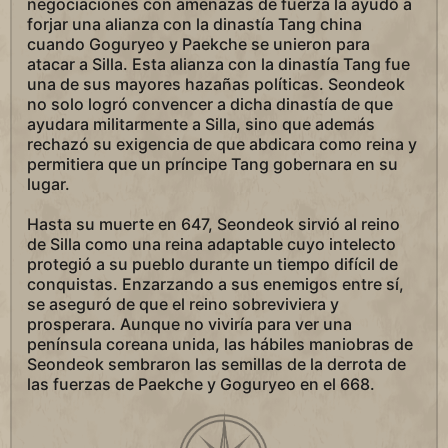
negociaciones con amenazas de fuerza la ayudó a
forjar una alianza con la dinastía Tang china
cuando Goguryeo y Paekche se unieron para
atacar a Silla. Esta alianza con la dinastía Tang fue
una de sus mayores hazañas políticas. Seondeok
no solo logró convencer a dicha dinastía de que
ayudara militarmente a Silla, sino que además
rechazó su exigencia de que abdicara como reina y
permitiera que un príncipe Tang gobernara en su
lugar.
Hasta su muerte en 647, Seondeok sirvió al reino
de Silla como una reina adaptable cuyo intelecto
protegió a su pueblo durante un tiempo difícil de
conquistas. Enzarzando a sus enemigos entre sí,
se aseguró de que el reino sobreviviera y
prosperara. Aunque no viviría para ver una
península coreana unida, las hábiles maniobras de
Seondeok sembraron las semillas de la derrota de
las fuerzas de Paekche y Goguryeo en el 668.