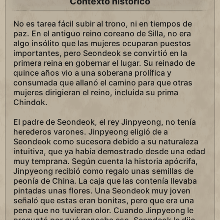
Contexto histórico
No es tarea fácil subir al trono, ni en tiempos de
paz. En el antiguo reino coreano de Silla, no era
algo insólito que las mujeres ocuparan puestos
importantes, pero Seondeok se convirtió en la
primera reina en gobernar el lugar. Su reinado de
quince años vio a una soberana prolífica y
consumada que allanó el camino para que otras
mujeres dirigieran el reino, incluida su prima
Chindok.
El padre de Seondeok, el rey Jinpyeong, no tenía
herederos varones. Jinpyeong eligió de a
Seondeok como sucesora debido a su naturaleza
intuitiva, que ya había demostrado desde una edad
muy temprana. Según cuenta la historia apócrifa,
Jinpyeong recibió como regalo unas semillas de
peonía de China. La caja que las contenía llevaba
pintadas unas flores. Una Seondeok muy joven
señaló que estas eran bonitas, pero que era una
pena que no tuvieran olor. Cuando Jinpyeong le