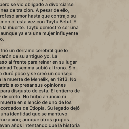
pero se vio obligado a divorciarse
nes de traición. A pesar de ello,
profesó amor hasta que contrajo su
rimonio, esta vez con Taytu Betul. Y
ta la muerte. Taytu demostró ser una
aunque ya era una mujer influyente
o.
frió un derrame cerebral que lo
carón de su antiguo yo. La
so al frente para reinar en su lugar
addad Tesemma subió al trono. Sin
o duró poco y se creó un consejo
 la muerte de Menelik, en 1913. No
ratriz a expresar sus opiniones
para disgusto de esta. El entierro de
y discreto. No hubo anuncio ni
 muerte en silencio de uno de los
cordados de Etiopía. Su legado dejó
n una identidad que se mantuvo
rnización; aunque otros grupos
levan años intentando que la historia