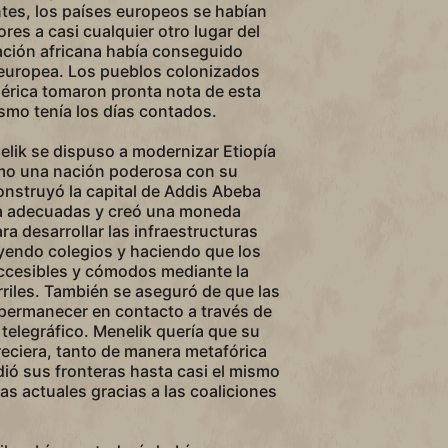
ntes, los países europeos se habían
res a casi cualquier otro lugar del
ción africana había conseguido
europea. Los pueblos colonizados
mérica tomaron pronta nota de esta
lismo tenía los días contados.
nelik se dispuso a modernizar Etiopía
omo una nación poderosa con su
onstruyó la capital de Addis Abeba
ía adecuadas y creó una moneda
ra desarrollar las infraestructuras
yendo colegios y haciendo que los
accesibles y cómodos mediante la
rriles. También se aseguró de que las
permanecer en contacto a través de
 telegráfico. Menelik quería que su
reciera, tanto de manera metafórica
dió sus fronteras hasta casi el mismo
as actuales gracias a las coaliciones