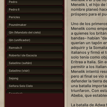
Pedro
Menelik I, el hijo d
nombre planeó hacer
Pedro II
próspero para el pu
Pericles
Uno de los primeros
Poundmaker
Menelik como empera
Qin (Mandato del cielo)
a quienes los britá
bandas– habían "dad
Qin (unificador)
querían un tapón en
adquirir y la Somal
Ramsés II
italianos y firmó el
Roberto I de Escocia
solo tenía como obj
Eritrea a Italia. Si
Saladino (sultán)
permitir a los itali
Saladino (visir)
Menelik intentó res
pero al final se vio
Sejong
defender la tierra d
una batalla importa
Señora Seis Cielo
triunfaron. Con esta
Seondeok
Abeba, que establec
Shaka
La batalla de Adwa 