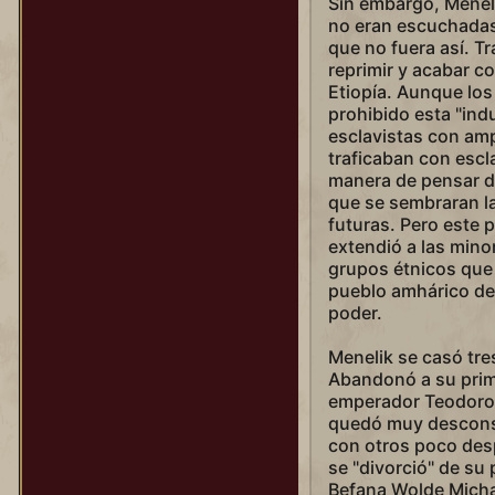
Sin embargo, Menel
Wu Zetian
no eran escuchadas
Yongle
que no fuera así. T
reprimir y acabar c
Etiopía. Aunque los
prohibido esta "indu
esclavistas con amp
traficaban con escl
manera de pensar d
que se sembraran la
futuras. Pero este
extendió a las minor
grupos étnicos que 
pueblo amhárico de 
poder.
Menelik se casó tre
Abandonó a su prim
emperador Teodoro. 
quedó muy descons
con otros poco des
se "divorció" de su
Befana Wolde Micha