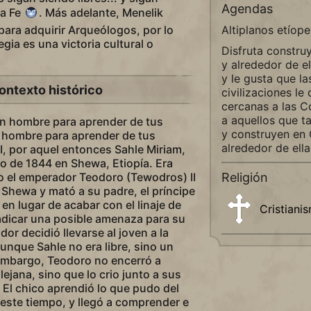
Agendas
la Fe
. Más adelante, Menelik
para adquirir Arqueólogos, por lo
Altiplanos etíope
gia es una victoria cultural o
Disfruta constru
y alrededor de ell
y le gusta que la
ontexto histórico
civilizaciones le
cercanas a las C
a aquellos que t
en hombre para aprender de tus
y construyen en 
 hombre para aprender de tus
alrededor de ella
I, por aquel entonces Sahle Miriam,
to de 1844 en Shewa, Etiopía. Era
o el emperador Teodoro (Tewodros) II
Religión
e Shewa y mató a su padre, el príncipe
en lugar de acabar con el linaje de
Cristiani
adicar una posible amenaza para su
or decidió llevarse al joven a la
unque Sahle no era libre, sino un
 embargo, Teodoro no encerró a
lejana, sino que lo crio junto a sus
n. El chico aprendió lo que pudo del
este tiempo, y llegó a comprender e