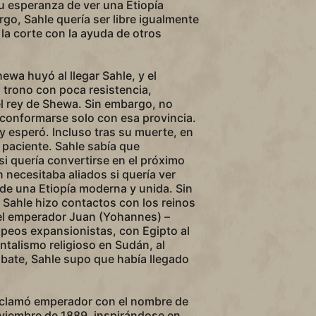
u esperanza de ver una Etiopía
rgo, Sahle quería ser libre igualmente
 la corte con la ayuda de otros
ewa huyó al llegar Sahle, y el
l trono con poca resistencia,
l rey de Shewa. Sin embargo, no
conformarse solo con esa provincia.
 esperó. Incluso tras su muerte, en
 paciente. Sahle sabía que
si quería convertirse en el próximo
necesitaba aliados si quería ver
de una Etiopía moderna y unida. Sin
, Sahle hizo contactos con los reinos
l emperador Juan (Yohannes) –
peos expansionistas, con Egipto al
talismo religioso en Sudán, al
bate, Sahle supo que había llegado
oclamó emperador con el nombre de
noviembre de 1889, inspirándose en