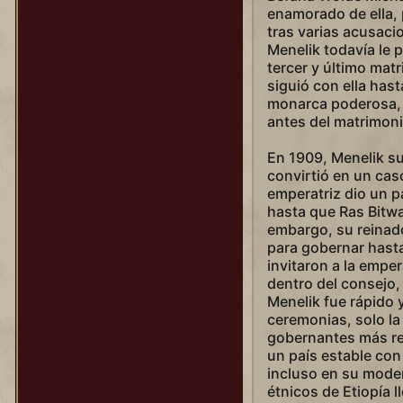
enamorado de ella, 
tras varias acusacio
Menelik todavía le 
tercer y último mat
siguió con ella has
monarca poderosa, 
antes del matrimoni
En 1909, Menelik su
convirtió en un cas
emperatriz dio un pa
hasta que Ras Bitw
embargo, su reinad
para gobernar hasta
invitaron a la empe
dentro del consejo, 
Menelik fue rápido 
ceremonias, solo la
gobernantes más re
un país estable co
incluso en su mode
étnicos de Etiopía l