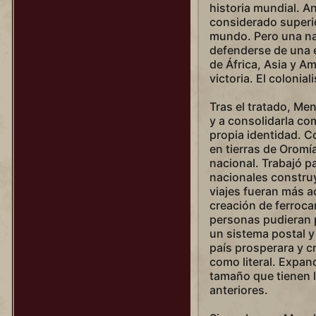
Simón Bolívar
historia mundial. A
considerado superio
Solimán (kanuni)
mundo. Pero una na
defenderse de una 
Solimán (muhteşem)
de África, Asia y A
Sundiata Keita
victoria. El colonia
Tamara
Tras el tratado, Me
Teddy Roosevelt (Alce)
y a consolidarla c
propia identidad. C
Teddy Roosevelt (Jinete duro)
en tierras de Orom
nacional. Trabajó pa
Teodora
nacionales constru
Tokugawa
viajes fueran más 
creación de ferroca
Tomiris
personas pudieran 
Trajano
un sistema postal y
país prosperara y c
Victoria (Era del imperio)
como literal. Expan
tamaño que tienen l
Victoria (Era del vapor)
anteriores.
Wilfrid Laurier