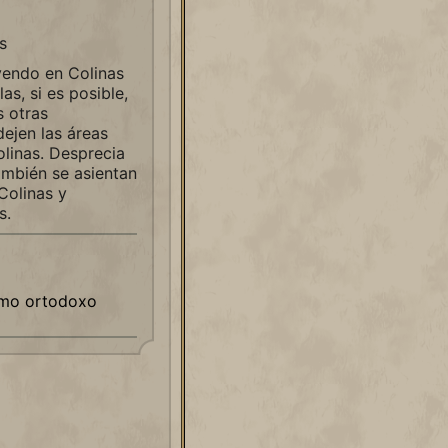
s
yendo en Colinas
as, si es posible,
s otras
 dejen las áreas
olinas. Desprecia
ambién se asientan
Colinas y
s.
smo ortodoxo