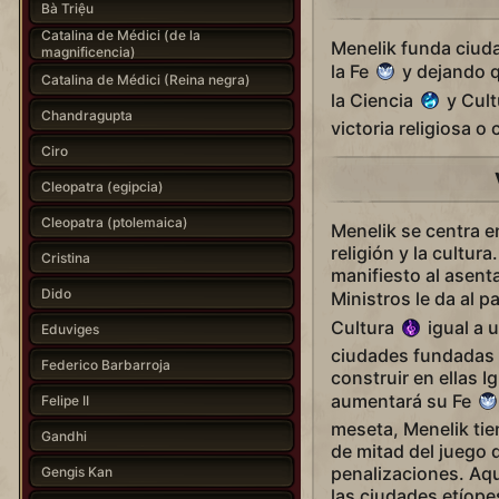
Bà Triệu
Catalina de Médici (de la
Menelik funda ciud
magnificencia)
la Fe
y dejando q
Catalina de Médici (Reina negra)
la Ciencia
y Cul
Chandragupta
victoria religiosa o 
Ciro
Cleopatra (egipcia)
Cleopatra (ptolemaica)
Menelik se centra e
religión y la cultur
Cristina
manifiesto al asent
Dido
Ministros le da al p
Cultura
igual a 
Eduviges
ciudades fundadas 
Federico Barbarroja
construir en ellas Ig
aumentará su Fe
Felipe II
meseta, Menelik tie
Gandhi
de mitad del juego 
penalizaciones. Aqu
Gengis Kan
las ciudades etíopes