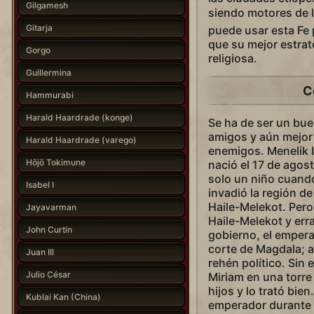
Gilgamesh
siendo motores de 
Gitarja
puede usar esta Fe 
que su mejor estrate
Gorgo
religiosa.
Guillermina
C
Hammurabi
Harald Haardrade (konge)
Se ha de ser un bu
amigos y aún mejor
Harald Haardrade (varego)
enemigos. Menelik I
Hōjō Tokimune
nació el 17 de agos
solo un niño cuand
Isabel I
invadió la región d
Haile-Melekot. Pero 
Jayavarman
Haile-Melekot y err
John Curtin
gobierno, el emperad
corte de Magdala; a
Juan III
rehén político. Sin
Julio César
Miriam en una torre 
hijos y lo trató bie
Kublai Kan (China)
emperador durante 