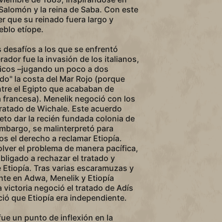
e Salomón y la reina de Saba. Con este
 que su reinado fuera largo y
eblo etíope.
 desafíos a los que se enfrentó
dor fue la invasión de los italianos,
nicos –jugando un poco a dos
o" la costa del Mar Rojo (porque
tre el Egipto que acababan de
ia francesa). Menelik negoció con los
 tratado de Wichale. Este acuerdo
eto dar la recién fundada colonia de
n embargo, se malinterpretó para
anos el derecho a reclamar Etiopía.
olver el problema de manera pacífica,
 obligado a rechazar el tratado y
e Etiopía. Tras varias escaramuzas y
nte en Adwa, Menelik y Etiopía
 victoria negoció el tratado de Adís
ió que Etiopía era independiente.
fue un punto de inflexión en la