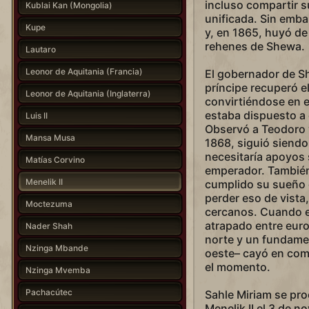
incluso compartir s
Kublai Kan (Mongolia)
unificada. Sin emba
Kupe
y, en 1865, huyó de
rehenes de Shewa.
Lautaro
Leonor de Aquitania (Francia)
El gobernador de Sh
príncipe recuperó e
Leonor de Aquitania (Inglaterra)
convirtiéndose en e
estaba dispuesto a 
Luis II
Observó a Teodoro y
Mansa Musa
1868, siguió siendo
necesitaría apoyos 
Matías Corvino
emperador. También 
Menelik II
cumplido su sueño 
perder eso de vista
Moctezuma
cercanos. Cuando e
atrapado entre euro
Nader Shah
norte y un fundamen
Nzinga Mbande
oeste– cayó en com
el momento.
Nzinga Mvemba
Pachacútec
Sahle Miriam se pr
Menelik II el 3 de 