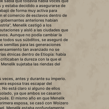
ik sabía que todavía había voces que
 y estaba decidido a asegurarse de
rabajó de forma muy activa para
on el comercio de esclavos dentro de
 gobernantes anteriores habían
stria", Menelik castigó a los
utaciones y aisló a las ciudades que
avos. Aunque no podía cambiar la
e todos sus súbditos, se aseguró de
s semillas para las generaciones
 pensamiento tan avanzado no se
ías étnicas dentro de Etiopía: había
criticaban la dureza con la que el
Menelik sujetaba las riendas del
s veces, antes y durante su imperio.
era esposa tras escapar del
No está claro si alguno de ellos
olado, ya que ambos se casaron
pués. El mismo año en que Menelik
 primera esposa, se casó con Woizero
el. Menelik estaba profundamente