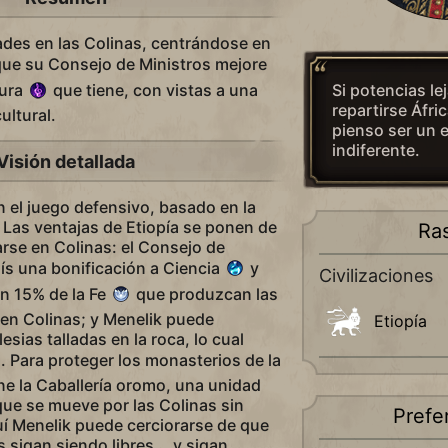
ades en las Colinas, centrándose en
ue su Consejo de Ministros mejore
Si potencias le
tura
que tiene, con vistas a una
repartirse Áfric
cultural.
pienso ser un 
indiferente.
Visión detallada
n el juego defensivo, basado en la
a. Las ventajas de Etiopía se ponen de
Ra
arse en Colinas: el Consejo de
aís una bonificación a Ciencia
y
Civilizaciones
un 15% de la Fe
que produzcan las
en Colinas; y Menelik puede
Etiopía
lesias talladas en la roca, lo cual
. Para proteger los monasterios de la
ne la Caballería oromo, una unidad
que se mueve por las Colinas sin
Prefe
í Menelik puede cerciorarse de que
 sigan siendo libres... y sigan