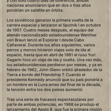
y con solo cuatro días de diferencia, ambas
naciones anunciaron que en dos o tres años
pondrían un satélite en órbita.
Los soviéticos ganaron la primera vuelta de la
carrera espacial y lanzaron el Sputnik I en octubre
de 1957. Cuatro meses después, el equipo del
alemán nacionalizado estadounidense Wernher
von Braun lanzó el Explorer I desde Cabo
Cañaveral. Durante los años siguientes, varios
perros y monos hicieron viajes solo de ida al
espacio, hasta que en abril de 1961 el ruso Yuri
Gagarin hizo un viaje de ida y vuelta. Una vez más,
los estadounidenses perdieron por meses, y ya en
febrero de 1962, John Glenn orbitó alrededor de la
Tierra a bordo del Friendship 7. Cuando el
presidente Kennedy anunció que su país pondría a
un hombre en la Luna antes del final de la década,
la tensión entre los dos países aumentó.
Tras una serie de fracasos espectaculares por
parte de ambas potencias, en 1968 se produjo el
lanzamiento del Apolo 8, que fue la primera misión