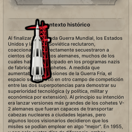
Contexto histórico
Al finalizar la Segunda Guerra Mundial, los Estados
Unidos y la Unión Soviética reclutaron,
coaccionaron o directamente secuestraron a
cientos de científicos alemanes, muchos de los
cuales habían participado en los programas nazis
de fabricación de cohetes. A medida que
aumentaban las tensiones de la Guerra Fría, el
espacio se convirtió en otro campo de competición
entre las dos superpotencias para demostrar su
superioridad tecnológica (y política, militar y
económica por extensión). Al principio su intención
era lanzar versiones más grandes de los cohetes V-
2 alemanes que fueran capaces de transportar
cabezas nucleares a ciudades lejanas, pero
algunos locos visionarios decidieron que los
misiles se podían emplear en algo "mejor". En 1955,