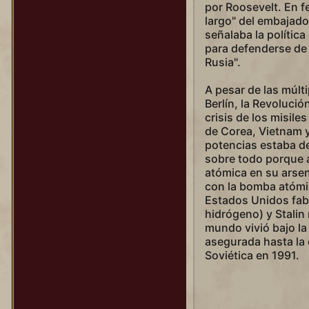
por Roosevelt. En f
largo" del embaja
señalaba la polític
para defenderse de 
Rusia".
A pesar de las múlti
Berlín, la Revolució
crisis de los misile
de Corea, Vietnam y
potencias estaba dec
sobre todo porque
atómica en su arsen
con la bomba atómi
Estados Unidos fab
hidrógeno) y Stalin 
mundo vivió bajo l
asegurada hasta la
Soviética en 1991.