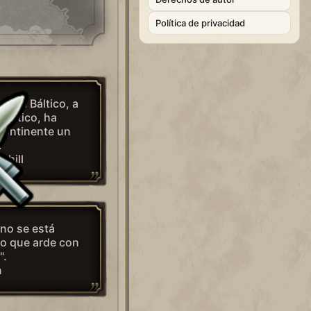
Política de privacidad
en el Báltico, a
driático, ha
 continente un
.
chill
 no se está
no que arde con
".
n