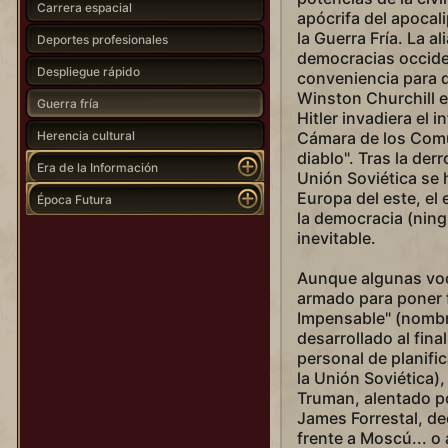
Carrera espacial
apócrifa del apocal
la Guerra Fría. La a
Deportes profesionales
democracias occide
Despliegue rápido
conveniencia para der
Winston Churchill e
Guerra fría
Hitler invadiera el i
Herencia cultural
Cámara de los Comu
diablo". Tras la de
Era de la Información
Unión Soviética se 
Europa del este, el
Época Futura
la democracia (ning
inevitable.
Aunque algunas voc
armado para poner 
Impensable" (nombre
desarrollado al fina
personal de planifi
la Unión Soviética)
Truman, alentado p
James Forrestal, de
frente a Moscú... o