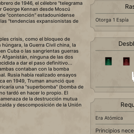
ebrero de 1946, el célebre "telegrama
Ra
dor George Kennan desde Moscú
a de "contención" estadounidense
Otorga 1 Espía
las "tendencias expansionistas de
ples crisis, como el bloqueo de
Desb
n húngara, la Guerra Civil china, la
s en Cuba o las sangrientas guerras
 Afganistán, ninguna de las dos
idida a dar el paso definitivo...
 ambas contaban con la bomba
al. Rusia había realizado ensayos
ca en 1949, Truman anunció que
ricaría una "superbomba" (bomba de
no tardó en hacer lo propio. El
a amenaza de la destrucción mutua
Requ
 caída y descomposición de la Unión
Era Atómica
Principios nece