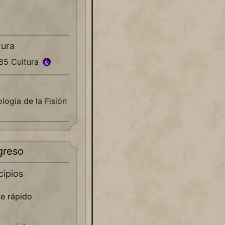
tura
185 Cultura
ología de la Fisión
greso
cipios
e rápido