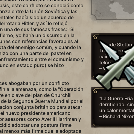
ipsis, este conflicto se conoció como
lianza entre la Unión Soviética y las
ntales había sido un acuerdo de
rotar a Hitler, y así lo reflejó
n una de sus famosas frases: "Si
nfierno, yo haría un discurso en la
nes con referencias favorables al
"Desde Stettin, 
rrota del enemigo común, y cuando la
Trieste, en el A
hizo con una parte del pastel en
caído sobre el
 enfrentamiento entre el comunismo y
telón de acero"
uno en estado puro) se hizo
– Winston Chur
es abogaban por un conflicto
fin a la amenaza, como la "Operación
 en clave del plan de Churchill
"La Guerra Fría
l de la Segunda Guerra Mundial por el
derritiendo, si
cación conjunta británico para atacar
un calor mortal
, el nuevo presidente americano
– Richard Nixo
or asesores como Averill Harriman y
cidió adoptar una postura firme
 al menos más firme que la adoptada