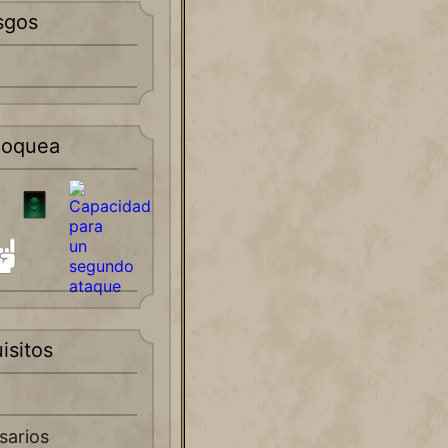
sgos
loquea
isitos
sarios