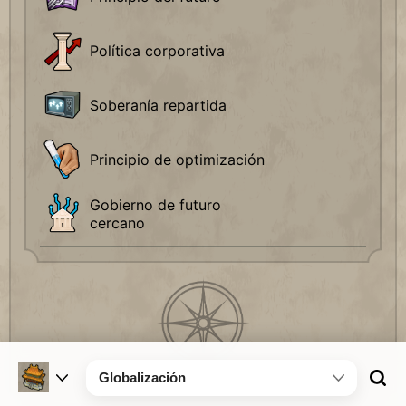
Política corporativa
Soberanía repartida
Principio de optimización
Gobierno de futuro
cercano
Globalización