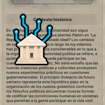
Contexto histórico
En muchos sentidos, la humanidad aún sigue
discutiendo la pregunta que planteó Platón en "La
República": ¿cuál es el estado ideal? Los cambios
de valores y moralidad a lo largo de los milenios
han provocado cambios considerables en lo que a
la organización de la autoridad política se refiere, a
quién y cuánta gente puede participar en las
cuestiones de estado, etc. No sería extraño que las
nuevas creencias políticas y culturales produjesen
nuevos experimentos prácticos en cuestiones
gubernamentales. El principio Gobierno de futuro
cercano representa este hipotético paso en la
organización de los nuevos gobiernos conforme
los filósofos políticos encuentran nuevas formas
de codificar las convicciones humanas en sistemas
que permitan a la gente participar en la vida civil.